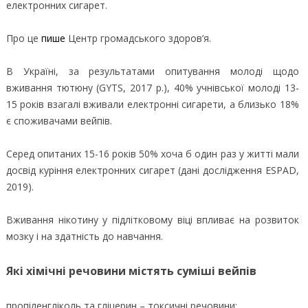
електронних сигарет.
Про це
пише
Центр громадського здоров’я.
В Україні, за результатами опитування молоді щодо
вживання тютюну (GYTS, 2017 р.), 40% учнівської молоді 13-
15 років взагалі вживали електронні сигарети, а близько 18%
є споживачами вейпів.
Серед опитаних 15-16 років 50% хоча б один раз у житті мали
досвід куріння електронних сигарет (дані дослідження ESPAD,
2019).
Вживання нікотину у підлітковому віці впливає на розвиток
мозку і на здатність до навчання.
Які хімічні речовини містять суміші вейпів
пропіленгліколь та гліцерин – токсичні речовини;