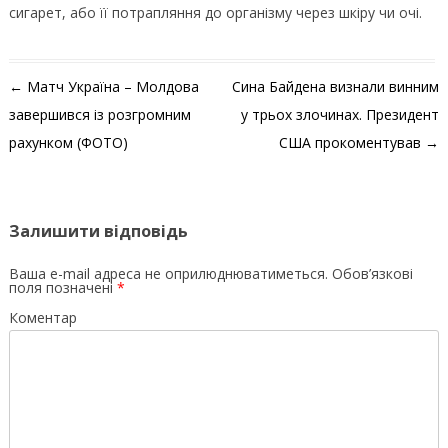
сигарет, або її потрапляння до організму через шкіру чи очі.
Навігація по запису
←
Матч Україна – Молдова
Сина Байдена визнали винним
завершився із розгромним
у трьох злочинах. Президент
рахунком (ФОТО)
США прокоментував
→
Залишити відповідь
Ваша e-mail адреса не оприлюднюватиметься.
Обов’язкові
поля позначені
*
Коментар