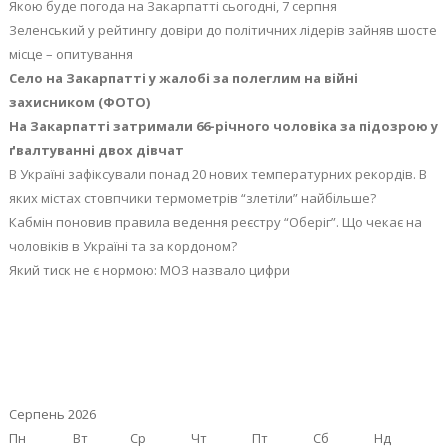
Якою буде погода на Закарпатті сьогодні, 7 серпня
Зеленський у рейтингу довіри до політичних лідерів зайняв шосте
місце – опитування
Село на Закарпатті у жалобі за полеглим на війні
захисником (ФОТО)
На Закарпатті затримали 66-річного чоловіка за підозрою у
ґвалтуванні двох дівчат
В Україні зафіксували понад 20 нових температурних рекордів. В
яких містах стовпчики термометрів “злетіли” найбільше?
Кабмін поновив правила ведення реєстру “Оберіг”. Що чекає на
чоловіків в Україні та за кордоном?
Який тиск не є нормою: МОЗ назвало цифри
Серпень 2026
Пн
Вт
Ср
Чт
Пт
Сб
Нд