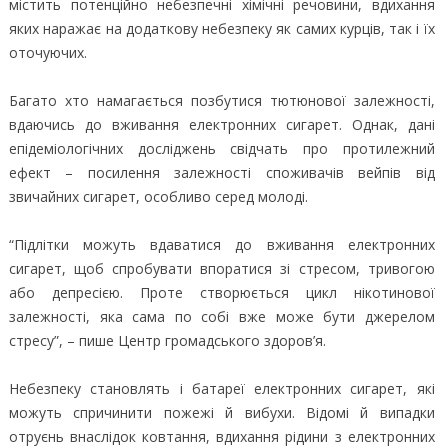
містить потенційно небезпечні хімічні речовини, вдихання
яких наражає на додаткову небезпеку як самих курців, так і їх
оточуючих.
Багато хто намагається позбутися тютюнової залежності,
вдаючись до вживання електронних сигарет. Однак, дані
епідеміологічних досліджень свідчать про протилежний
ефект – посилення залежності споживачів вейпів від
звичайних сигарет, особливо серед молоді.
“Підлітки можуть вдаватися до вживання електронних
сигарет, щоб спробувати впоратися зі стресом, тривогою
або депресією. Проте створюється цикл нікотинової
залежності, яка сама по собі вже може бути джерелом
стресу”, – пише Центр громадського здоров’я.
Небезпеку становлять і батареї електронних сигарет, які
можуть спричинити пожежі й вибухи. Відомі й випадки
отруєнь внаслідок ковтання, вдихання рідини з електронних