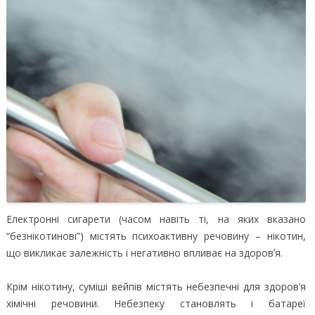
Електронні сигарети (часом навіть ті, на яких вказано
“безнікотинові”) містять психоактивну речовину – нікотин,
що викликає залежність і негативно впливає на здоровʼя.
Крім нікотину, суміші вейпів містять небезпечні для здоров’я
хімічні речовини. Небезпеку становлять і батареї