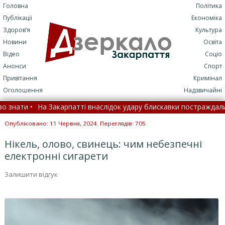
Головна
Політика
Публікації
Економіка
Здоров’я
Культура
Новини
Освіта
Відео
Соціо
Анонси
Спорт
Привітання
Кримінал
Оголошення
Надзвичайні
ти •
На Закарпатті внаслідок удару блискавки постраждали хлопе
: МОЗ назвало цифри •
Замість спеки йде стихія: що змінить
Опубліковано: 11 Червня, 2024. Переглядів: 705
Нікель, олово, свинець: чим небезпечні
електронні сигарети
Залишити відгук