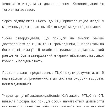
Київського РТЦК та СП для оновлення облікових даних, як
того вимагає закон.
Через годину після цього, до ТЦК приїхала група людей у
медичному одязі на автомобілі швидкої медичної допомоги.
“Вони стверджували, що прибули на виклик раніше
доставленого до РТЦК та СП громадянина, і наполягали на
його госпіталізації. Ці особи посилалися на діагноз, який
раніше не був підтверджений лікарями військово-лікарської
комісії”, – повідомляють.
Проте, на запит представників ТЦК, надати документи, які б
підтвердили їх приналежність до системи охорони здоров’я,
вони відмовилися.
“Через це, у військовослужбовців Київського РТЦК та СП,
виникла підозра, що прибулі особи намагаються допомогти
громадянину уникнути військової служби, на яку він був