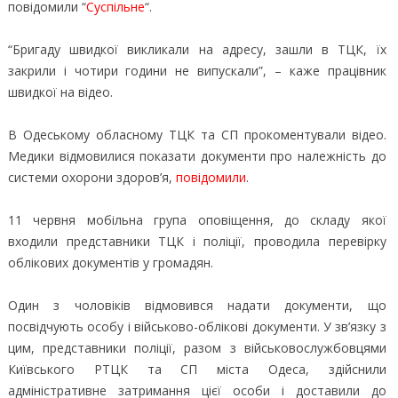
повідомили “
Суспільне
“.
“Бригаду швидкої викликали на адресу, зашли в ТЦК, їх
закрили і чотири години не випускали”, – каже працівник
швидкої на відео.
В Одеському обласному ТЦК та СП прокоментували відео.
Медики відмовилися показати документи про належність до
системи охорони здоров’я,
повідомили
.
11 червня мобільна група оповіщення, до складу якої
входили представники ТЦК і поліції, проводила перевірку
облікових документів у громадян.
Один з чоловіків відмовився надати документи, що
посвідчують особу і військово-облікові документи. У зв’язку з
цим, представники поліції, разом з військовослужбовцями
Київського РТЦК та СП міста Одеса, здійснили
адміністративне затримання цієї особи і доставили до