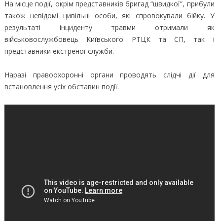
На місце події, окрім представників бригад “швидкої”, прибули
також невідомі цивільні особи, які спровокували бійку. У
результаті інциденту травми отримали як
військовослужбовець Київського РТЦК та СП, так і
представники екстреної служби.
Наразі правоохоронні органи проводять слідчі дії для
встановлення усіх обставин події.