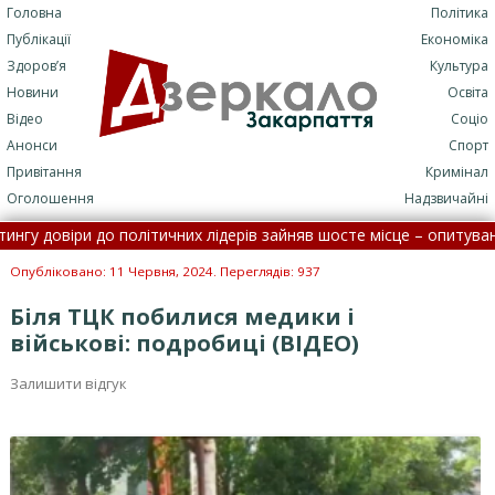
Головна
Політика
Публікації
Економіка
Здоров’я
Культура
Новини
Освіта
Відео
Соціо
Анонси
Спорт
Привітання
Кримінал
Оголошення
Надзвичайні
овіри до політичних лідерів зайняв шосте місце – опитування •
С
ізації: потрапити до лікарні стане складніше
•
На Закарпат
Опубліковано: 11 Червня, 2024. Переглядів: 937
Біля ТЦК побилися медики і
військові: подробиці (ВІДЕО)
Залишити відгук