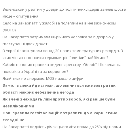
Зеленський у рейтингу довіри до політичних лідерів зайняв шосте
місце – опитування
Село на Закарпатті у жалобі за полеглим на війні захисником
(ФОТО)
На Закарпатті затримали 66-річного чоловіка за підозрою у
ґвалтуванні двох дівчат
В Україні зафіксували понад 20 нових температурних рекордів. В
яких містах стовпчики термометрів “злетіли” найбільше?
Кабмін поновив правила ведення реєстру “Оберіг”. Що чекає на
чоловіків в Україні та за кордоном?
Який тиск не є нормою: МОЗ назвало цифри
Замість спеки йде стихія: що зміниться вже завтра і які
області накриє небезпечна негода
Як вчені знаходять ліки проти хвороб, які раніше були
невиліковними
Нові правила госпіталізації: потрапити до лікарні стане
складніше
На Закарпатті водність річок цього літа впала до 25% від норми –