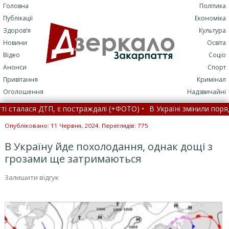
Головна
Політика
Публікації
Економіка
Здоров’я
Культура
Новини
Освіта
Відео
Соціо
Анонси
Спорт
Привітання
Кримінал
Оголошення
Надзвичайні
талася ДТП, є постраждалі (+ФОТО) •
В Україні змінили порядок 
овну причину затримки вступу України, – FT •
Опубліковано: 11 Червня, 2024. Переглядів: 775
В Україну йде похолодання, однак дощі з
грозами ще затримаються
Залишити відгук