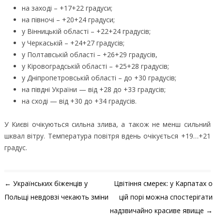
на заході – +17+22 градуси;
на півночі – +20+24 градуси;
у Вінницькій області – +22+24 градусів;
у Черкаській – +24+27 градусів;
у Полтавській області – +26+29 градусів,
у Кіровоградській області – +25+28 градусів;
у Дніпропетровській області – до +30 градусів;
на півдні України — від +28 до +33 градусів;
на сході — від +30 до +34 градусів.
У Києві очікуються сильна злива, а також не менш сильний
шквал вітру. Температура повітря вдень очікується +19…+21
градус.
Навігація по запису
←
Українських біженців у
Цвітіння смерек: у Карпатах о
Польщі невдовзі чекають зміни
цій порі можна спостерігати
надзвичайно красиве явище
→