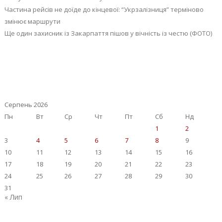
Частина рейсів не доїде до кінцевої: “Укрзалізниця” терміново
змінює маршрути
Ще один захисник із Закарпаття пішов у вічність із честю (ФОТО)
Серпень 2026
Пн
Вт
Ср
Чт
Пт
Сб
Нд
1
2
3
4
5
6
7
8
9
10
11
12
13
14
15
16
17
18
19
20
21
22
23
24
25
26
27
28
29
30
31
« Лип