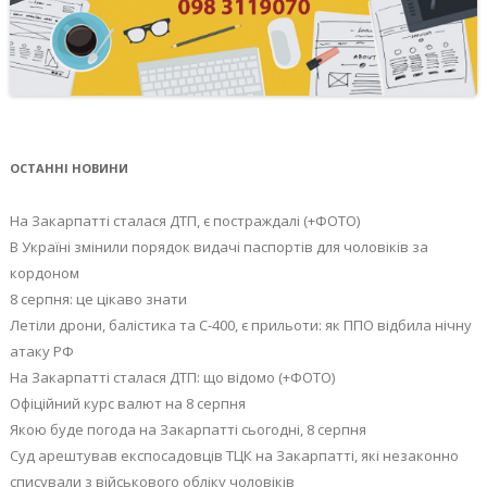
ОСТАННІ НОВИНИ
На Закарпатті сталася ДТП, є постраждалі (+ФОТО)
В Україні змінили порядок видачі паспортів для чоловіків за
кордоном
8 серпня: це цікаво знати
Летіли дрони, балістика та С-400, є прильоти: як ППО відбила нічну
атаку РФ
На Закарпатті сталася ДТП: що відомо (+ФОТО)
Офіційний курс валют на 8 серпня
Якою буде погода на Закарпатті сьогодні, 8 серпня
Суд арештував експосадовців ТЦК на Закарпатті, які незаконно
списували з військового обліку чоловіків