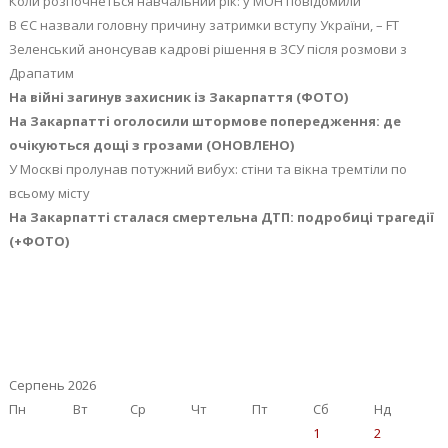
Коли розпочнеться навчальний рік: у МОН повідомили
В ЄС назвали головну причину затримки вступу України, – FT
Зеленський анонсував кадрові рішення в ЗСУ після розмови з
Драпатим
На війні загинув захисник із Закарпаття (ФОТО)
На Закарпатті оголосили штормове попередження: де
очікуються дощі з грозами (ОНОВЛЕНО)
У Москві пролунав потужний вибух: стіни та вікна тремтіли по
всьому місту
На Закарпатті сталася смертельна ДТП: подробиці трагедії
(+ФОТО)
Серпень 2026
Пн
Вт
Ср
Чт
Пт
Сб
Нд
1
2