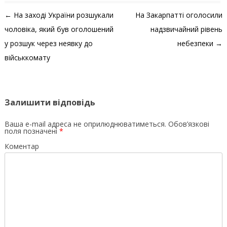
Навігація по запису
←
На заході України розшукали
На Закарпатті оголосили
чоловіка, який був оголошений
надзвичайний рівень
у розшук через неявку до
небезпеки
→
військкомату
Залишити відповідь
Ваша e-mail адреса не оприлюднюватиметься.
Обов’язкові
поля позначені
*
Коментар