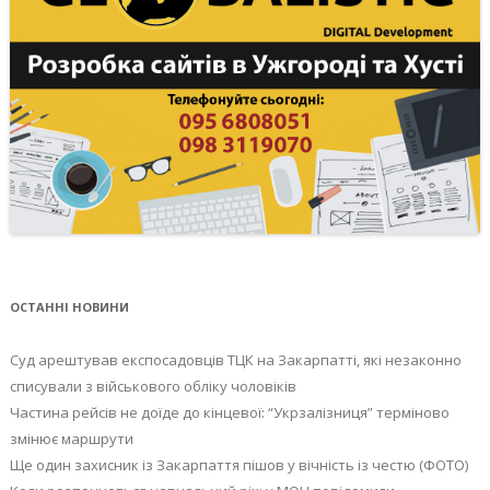
ОСТАННІ НОВИНИ
Суд арештував експосадовців ТЦК на Закарпатті, які незаконно
списували з військового обліку чоловіків
Частина рейсів не доїде до кінцевої: “Укрзалізниця” терміново
змінює маршрути
Ще один захисник із Закарпаття пішов у вічність із честю (ФОТО)