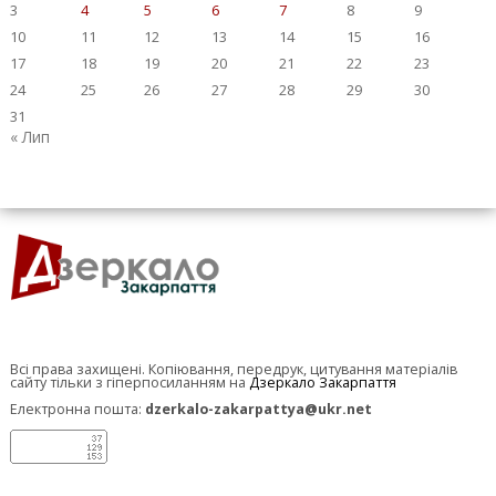
3
4
5
6
7
8
9
10
11
12
13
14
15
16
17
18
19
20
21
22
23
24
25
26
27
28
29
30
31
« Лип
Всі права захищені. Копіювання, передрук, цитування матеріалів
сайту тільки з гіперпосиланням на
Дзеркало Закарпаття
Електронна пошта:
dzerkalo-zakarpattya@ukr.net