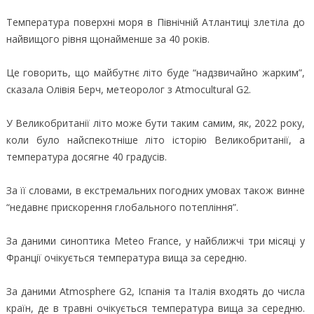
Температура поверхні моря в Північній Атлантиці злетіла до
найвищого рівня щонайменше за 40 років.
Це говорить, що майбутнє літо буде “надзвичайно жарким”,
сказала Олівія Берч, метеоролог з Atmocultural G2.
У Великобританії літо може бути таким самим, як, 2022 року,
коли було найспекотніше літо історію Великобританії, а
температура досягне 40 градусів.
За її словами, в екстремальних погодних умовах також винне
“недавнє прискорення глобального потепління”.
За даними синоптика Meteo France, у найближчі три місяці у
Франції очікується температура вища за середню.
За даними Atmosphere G2, Іспанія та Італія входять до числа
країн, де в травні очікується температура вища за середню.