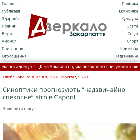
Головна
Політика
Публікації
Економіка
Здоров’я
Культура
Новини
Освіта
Відео
Соціо
Анонси
Спорт
Привітання
Кримінал
Оголошення
Надзвичайні
садовців ТЦК на Закарпатті, які незаконно списували з військовог
лася смертельна ДТП: подробиці трагедії (+ФОТО)
•
7 серп
Опубліковано: 30 Квітня, 2024. Переглядів: 703
Синоптики прогнозують “надзвичайно
спекотне” літо в Європі
Залишити відгук