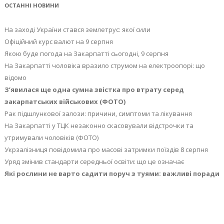
ОСТАННІ НОВИНИ
На заході України стався землетрус: якої сили
Офіційний курс валют на 9 серпня
Якою буде погода на Закарпатті сьогодні, 9 серпня
На Закарпатті чоловіка вразило струмом на електроопорі: що
відомо
З’явилася ще одна сумна звістка про втрату серед
закарпатських військових (ФОТО)
Рак підшлункової залози: причини, симптоми та лікування
На Закарпатті у ТЦК незаконно скасовували відстрочки та
утримували чоловіків (ФОТО)
Укрзалізниця повідомила про масові затримки поїздів 8 серпня
Уряд змінив стандарти середньої освіти: що це означає
Які рослини не варто садити поруч з туями: важливі поради