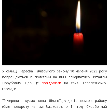
У селищі Тересва Тячівського району 10 червня 2023 року
попрощаються із полеглим на війні
закарпатцем Віталієм
Порубовим. Про це
повідомили
на сайті Тересвянської
громади.
“
9 червня очікуємо воїна біля в’їзду до Тячівського району
(біля повороту на смт.Вишково), о 14 год. Скорботний