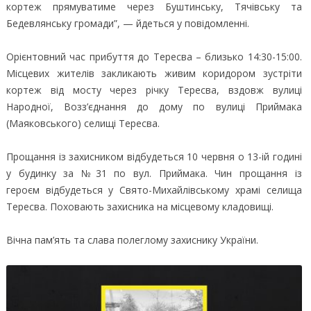
кортеж прямуватиме через Буштинську, Тячівську та
Бедевлянську громади”, — йдеться у повідомленні.
Орієнтовний час прибуття до Тересва – близько 14:30-15:00.
Місцевих жителів закликають живим коридором зустріти
кортеж від мосту через річку Тересва, вздовж вулиці
Народної, Возз’єднання до дому по вулиці Приймака
(Маяковського) селищі Тересва.
Прощання із захисником відбудеться 10 червня о 13-ій годині
у будинку за №31 по вул. Приймака. Чин прощання із
героєм відбудеться у Свято-Михайлівському храмі селища
Тересва. Поховають захисника на місцевому кладовищі.
Вічна пам’ять та слава полеглому захиснику України.