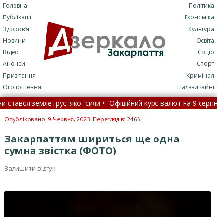
Головна
Політика
Публікації
Економіка
Здоров’я
Культура
Новини
Освіта
Відео
Соціо
Анонси
Спорт
Привітання
Кримінал
Оголошення
Надзвичайні
ався землетрус: якої сили •
Офіційний курс валют на 9 серпня •
вороби може свідчити надмірна пітливість під час сну •
На Зака
Опубліковано: 9 Червня, 2023. Переглядів: 2465
Закарпаттям шириться ще одна
сумна звістка (ФОТО)
Залишити відгук