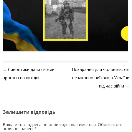
Навігація по запису
←
Синоптики дали свіжий
Покарання для чоловіків, які
прогноз на вихідні
незаконно виїхали з України
під час війни
→
Залишити відповідь
Ваша e-mail адреса не оприлюднюватиметься.
Обов’язкові
поля позначені
*