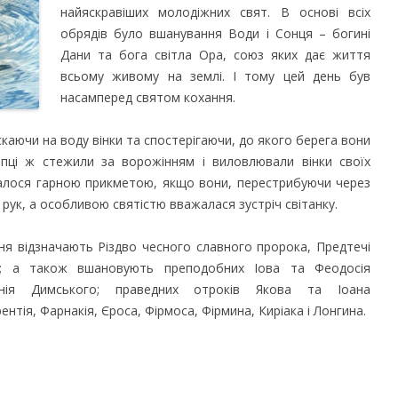
найяскравіших молодіжних свят. В основі всіх
обрядів було вшанування Води і Сонця – богині
Дани та бога світла Ора, союз яких дає життя
всьому живому на землі. І тому цей день був
насамперед святом кохання.
скаючи на воду вінки та спостерігаючи, до якого берега вони
опці ж стежили за ворожінням і виловлювали вінки своїх
алося гарною прикметою, якщо вони, перестрибуючи через
 рук, а особливою святістю вважалася зустріч світанку.
я відзначають Різдво чесного славного пророка, Предтечі
а; а також вшановують преподобних Іова та Феодосія
онія Димського; праведних отроків Якова та Іоана
нтія, Фарнакія, Єроса, Фірмоса, Фірмина, Киріака і Лонгина.