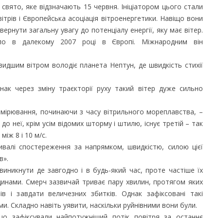
 свято, яке відзначають 15 червня. Ініціатором цього стали
ї вітрів і Європейська асоціація вітроенергетики. Навіщо вони
ернути загальну увагу до потенціалу енергії, яку має вітер.
ло в далекому 2007 році в Європі. Міжнародним він
видшим вітром володіє планета Нептун, де швидкість стихії
нак через зміну траєкторії руху такий вітер дуже сильно
вимірювання, починаючи з часу вітрильного мореплавства, –
о неї, крім усім відомих шторму і штилю, існує третій – так
між 8 і 10 м/с.
ивалі спостереження за напрямком, швидкістю, силою цієї
в».
никнути де завгодно і в будь-який час, проте частіше їх
одинами. Смерч зазвичай триває пару хвилин, протягом яких
в і завдати величезних збитків. Однак зафіксовані такі
ми. Складно навіть уявити, наскільки руйнівними вони були.
о зафіксували найпотужніший потік повітря за останнє