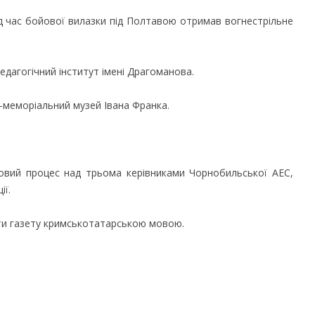
ід час бойової вилазки під Полтавою отримав вогнестрільне
педагогічний інститут імені Драгоманова.
о-меморіальний музей Івана Франка.
овий процес над трьома керівниками Чорнобильської АЕС,
ії.
ти газету кримськотатарською мовою.