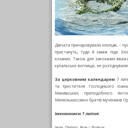
Дівчата причаровували хлопців, – пу
пристануть, туди й заміж піде. Хл
коханих. Також для закоханих вваж
купальське вогнище, не роз’єднували
За церковним календарем
7 липн
та Хрестителя Господнього Іоан
Манявських; преподобного Ант
Менюзьких;сімох братів мучеників Оре
Іменинники 7 липня:
Іван, Петро, Яків і Логвин.