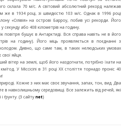
ого склала 70 м/с. А світовий абсолютний рекорд належав
м же в 1934 році, зі швидкістю 103 м/с. Однак в 1996 році
лону «Олівія» на острові Барроу, побив усі рекорди. Його
у секунду або 408 кілометрів на годину.
ік повітря бушує в Антарктиді. Вся справа навіть не в його
етрів на годину). Його міць проявляється в поєднанні з
холодом. Дивно, що саме там, в таких нелюдських умовах
 свої яйця.
ий вітер на землі, щоб його наздогнати, потрібно їхати на
км/год. У Міссісіпі в 31 році XX століття торнадо проніс 40
и!
ироді. Кожне з них має своє звучання, запах, тон, вид. Два
е в навколишньому середовищі. Все залежить від речей, які
 і ґрунту. (З сайту
net
)