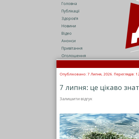
Головна
Публікації
Здоров’я
Новини
Відео
Анонси
Привітання
Оголошення
Опубліковано: 7 Липня, 2026. Переглядів: 1
7 липня: це цікаво зна
Залишити відгук