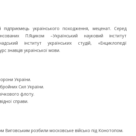
 підприємець українського походження, меценат. Серед
ансованих П.Яциком –Український науковий інститут
надський інститут українських студій, «Енциклопедії
рс знавців української мови.
орони України.
бройних Сил України.
річкового флоту.
ідної справи.
аном Виговським розбили московське військо під Конотопом.