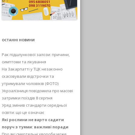
ОСТАННІ НОВИНИ
Рак підшлункової залози: причини,
симптоми та лікування
На Закарпатті у ТЦК незаконно
скасовували відстрочки та
утримували чоловіків (ФОТО)
Укрзалізниця повідомила про масові
затримки поїздів 8 серпня
Уряд змінив стандарти середньої
освіти: що це означає
Які рослини не варто садити
поруч з туями: важливі поради
Про які смертельні хвороби може