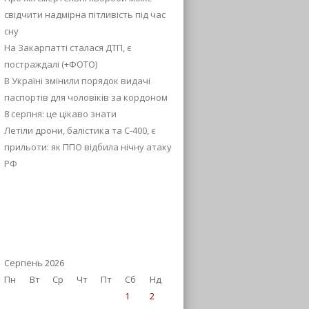
свідчити надмірна пітливість під час
сну
На Закарпатті сталася ДТП, є
постраждалі (+ФОТО)
В Україні змінили порядок видачі
паспортів для чоловіків за кордоном
8 серпня: це цікаво знати
Летіли дрони, балістика та С-400, є
прильоти: як ППО відбила нічну атаку
РФ
Серпень 2026
Пн
Вт
Ср
Чт
Пт
Сб
Нд
1
2