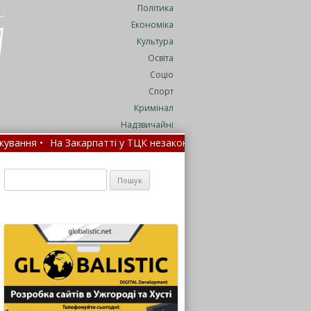
Політика
Економіка
Культура
Освіта
Соціо
Спорт
Кримінал
Надзвичайні
На Закарпатті у ТЦК незаконно скасовували відстрочки та утриму
Пошук