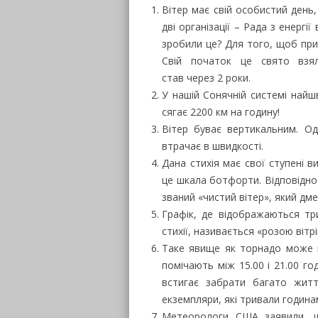
Вітер має свій особистий день,
дві організації – Рада з енергі
зробили це? Для того, щоб прив
Свій початок це свято взя
став через 2 роки.
У нашій Сонячній системі найш
сягає 2200 км на годину!
Вітер буває вертикальним. Од
втрачає в швидкості.
Дана стихія має свої ступені 
це шкала ботфорти. Відповідно д
званий «чистий вітер», який дме 
Графік, де відображаються тр
стихії, називається «розою вітрі
Таке явище як торнадо може ви
помічають між 15.00 і 21.00 г
встигає забрати багато житті
екземпляри, які тривали година
Метеорологи США заявили, щ