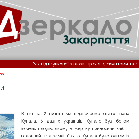
Рак підшлункової залози: причини, симптоми та лікування •
Офіційний курс валют на 8 серпня •
206
ти
В ніч на
7 липня
ми відзначаємо свято Івана
Купала. У давніх українців Купало був богом
земних плодів, якому в жертву приносили хліб –
головний плід землі.
Свято Купала було одним із