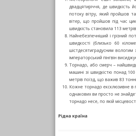
двадцятиріччя, де швидкість й
потоку вітру, який пройшов та
вітер, що пройшов під час цик
швидкість становила 113 метрів 
Найнебезпечніший і грізний пот
швидкості (близько 60 кілом
шістдесятиградусним вологим 
імператорський пінгвін висиджує
Торнадо, або смерч – найшвидш
машині зі швидкістю понад 100 
метрів поїзд, що важив 83 тонн
Кожне торнадо ексклюзивне в пр
однакових ви просто не знайдет
торнадо несе, по якій місцевості
Рідна країна