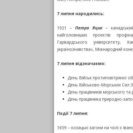
7 липня народились:
1921 –
Петро Яцик
– канадський
найголовніших проектів профін
Гарвардського університету, Ка
українознавства», Міжнародний конку
7 липня відзначаємо:
День Військ протиповітряної об
День Військово-Морських Сил З
День працівників морського та 
День працівника природно-запов
Події 7 липня:
1659 – козацькі загони на чолі з Ів