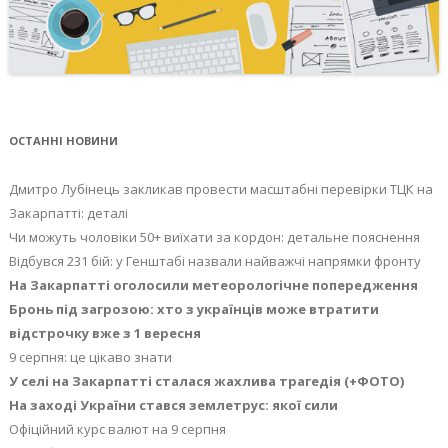
ОСТАННІ НОВИНИ
Дмитро Лубінець закликав провести масштабні перевірки ТЦК на
Закарпатті: деталі
Чи можуть чоловіки 50+ виїхати за кордон: детальне пояснення
Відбувся 231 бій: у Генштабі назвали найважчі напрямки фронту
На Закарпатті оголосили метеорологічне попередження
Бронь під загрозою: хто з українців може втратити
відстрочку вже з 1 вересня
9 серпня: це цікаво знати
У селі на Закарпатті сталася жахлива трагедія (+ФОТО)
На заході України стався землетрус: якої сили
Офіційний курс валют на 9 серпня