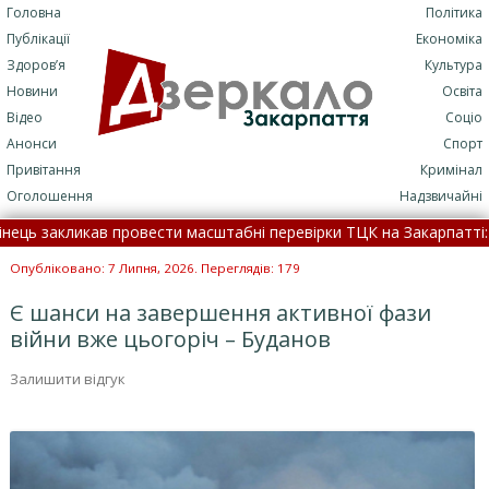
Головна
Політика
Публікації
Економіка
Здоров’я
Культура
Новини
Освіта
Відео
Соціо
Анонси
Спорт
Привітання
Кримінал
Оголошення
Надзвичайні
закликав провести масштабні перевірки ТЦК на Закарпатті: детал
дна сумна звістка про втрату серед закарпатських війсь
Опубліковано: 7 Липня, 2026. Переглядів: 179
Є шанси на завершення активної фази
війни вже цьогоріч – Буданов
Залишити відгук