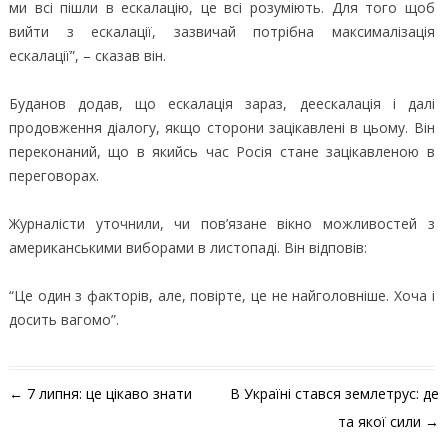
ми всі пішли в ескалацію, це всі розуміють. Для того щоб
вийти з ескалації, зазвичай потрібна максималізація
ескалації”, – сказав він.
Буданов додав, що ескалація зараз, деескалація і далі
продовження діалогу, якщо сторони зацікавлені в цьому. Він
переконаний, що в якийсь час Росія стане зацікавленою в
переговорах.
Журналісти уточнили, чи пов’язане вікно можливостей з
американськими виборами в листопаді. Він відповів:
“Це один з факторів, але, повірте, це не найголовніше. Хоча і
досить вагомо”.
Навігація по запису
←
7 липня: це цікаво знати
В Україні стався землетрус: де
та якої сили
→