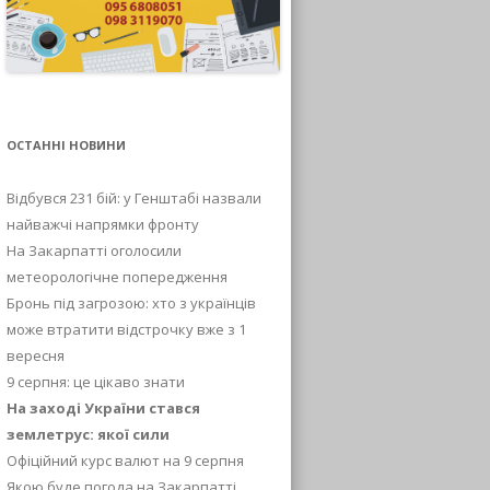
ОСТАННІ НОВИНИ
Відбувся 231 бій: у Генштабі назвали
найважчі напрямки фронту
На Закарпатті оголосили
метеорологічне попередження
Бронь під загрозою: хто з українців
може втратити відстрочку вже з 1
вересня
9 серпня: це цікаво знати
На заході України стався
землетрус: якої сили
Офіційний курс валют на 9 серпня
Якою буде погода на Закарпатті