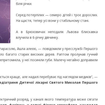
біля річки.
Серед потерпілих — семеро дітей і троє дорослих.
На щастя, тепер усі вони у стабільному стані.
А в Брюховичах неподалік Львова блискавка
влучила в 6-річну дівчинку.
 парасолю, йшла алеєю, — повідомили у пресслужбі Першого
ло багато старих високих дерев. Раптом пролунав гучний
непритомніла, у неї посиніли губи. Малечу негайно доправили
ється краще, але надалі перебуває під наглядом медиків”, —
педіатриня Дитячої лікарні Святого Миколая Першого
ктричний розряд, у каналі якого температура може сягати
ков, фахівець у галузі фізики атмосфери, кандидат