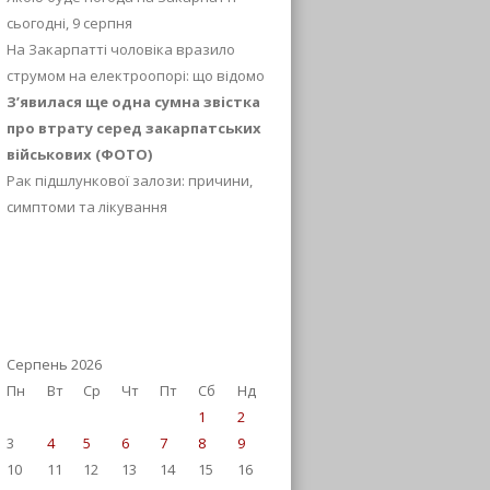
сьогодні, 9 серпня
На Закарпатті чоловіка вразило
струмом на електроопорі: що відомо
З’явилася ще одна сумна звістка
про втрату серед закарпатських
військових (ФОТО)
Рак підшлункової залози: причини,
симптоми та лікування
Серпень 2026
Пн
Вт
Ср
Чт
Пт
Сб
Нд
1
2
3
4
5
6
7
8
9
10
11
12
13
14
15
16