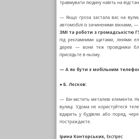
травмувати людину навіть на відстані 
— Якщо гроза застала вас на вулиці
автомобілі із зачиненими вікнами, 
ЗМІ та роботи з громадськістю Г
під рекламними щитами, лініями ел
дерев — вони теж провідники бли
присядьте в ньому.
— А як бути з мобільним телефо
● Б. Лєсков:
— Він містить металеві елементи. Не
вулиці. Удома не користуйтеся тел
вдарить у будівлю або поряд, чере
постраждаєте.
Ірина Конторських,
Експрес