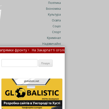
Політика
Економіка
Культура
Освіта
Соціо
Спорт
Кримінал
Надзвичайні
 фронту •
На Закарпатті оголосили метеорологічне попередженн
серпня •
Пошук