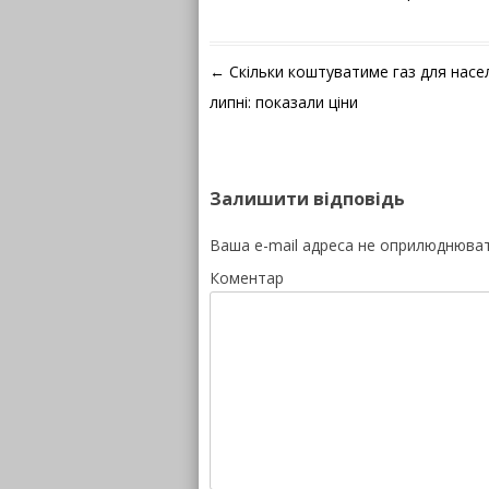
Навігація по запису
←
Скільки коштуватиме газ для насе
липні: показали ціни
Залишити відповідь
Ваша e-mail адреса не оприлюднюва
Коментар