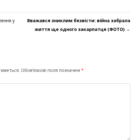
лення у
Вважався зниклим безвісти: війна забрала
життя ще одного закарпатця (ФОТО)
→
тиметься.
Обов’язкові поля позначені
*