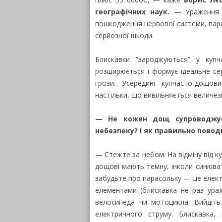
географічних наук.
— Ураження б
пошкодження нервової системи, пара
серйозної шкоди.
Блискавки “зароджуються” у купч
розширюється і формує ідеальне се
грози. Усередині купчасто-дощов
настільки, що вивільняється величезн
— Не кожен дощ супроводжує
небезпеку? I як правильно повод
— Стежте за небом. На відміну від ку
дощові мають темну, інколи синюват
забудьте про парасольку — це елект
елементами (блискавка не раз ураж
велосипеда чи мотоцикла. Вийдіть
електричного струму. Блискавка