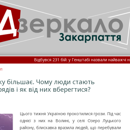
Відбувся 231 бій: у Генштабі назвали найважчі напрямки
Укрзалізниця повідомила про масові затримки поїздів 8 
31
у більшає. Чому люди стають
дів і як від них вберегтися?
Цього тижня Україною прокотилися грози. Під час
однієї з них на Волині, у селі Озеро Луцького
району, блискавка вразила людей, що перебували