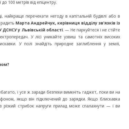
до 100 мет­рів від епіцентру.
, найкраще перечекати негоду в капітальній будівлі або в
— радить
Марта Андрейчук, керівниця відділу зв’язків із
У ДСНСУ у Львівській області
. — Не паркуйтеся і не стійте
ектропередач. У лісі уникайте узвиш та самотніх високих
скавки. У полі знайдіть природне заглиблення у землі,
ном?
багато, і усе ж заради безпеки вимкніть гаджет, поки ви на
ефоном, якщо він підключений до зарядки. Якщо блискавка
з різкий стрибок напруги прилад може спалахнути — і ви