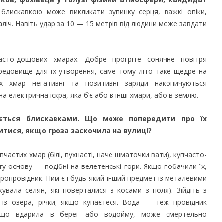
лискавкою може викликати зупинку серця, важкі опіки,
ліч. Навіть удар за 10 — 15 метрів від людини може завдати
асто-дощових хмарах. Доб­ре прогріте сонячне повітря
редовище для їх утворення, саме тому літо таке щедре на
их хмар негативні та позитивні заряди накопичуються
а електрична іскра, яка б’є або в інші хмари, або в землю.
ться блискавками. Що може попередити про їх
итися, якщо гроза заскочила на вулиці?
пчастих хмар (білі, пухнасті, наче шматочки вати), купчасто-
у основу — подібні на велетенські гори. Якщо побачили їх,
ропровідник. Ним є і будь-який інший предмет із металевими
увала селян, які поверталися з косами з поля). Зійдіть з
 із озера, річки, якщо купаєтеся. Вода — теж провідник
, що вдарила в берег або водойму, може смертельно