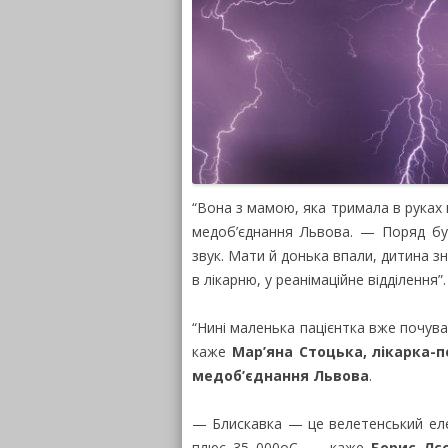
“Вона з мамою, яка тримала в руках
мед­об’єднання Львова. — Поряд бу
звук. Мати й донька впали, дитина з
в лікарню, у реанімаційне відділення”.
“Нині маленька пацієнтка вже почува
каже
Мар’яна Стоцька, лікарка-
медоб’єднання Львова
.
— Блискавка — це велетенський еле
плюс 35 000оС, — каже
Борис Лєс