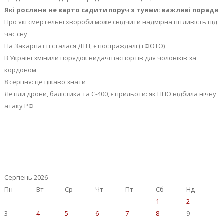
Які рослини не варто садити поруч з туями: важливі поради
Про які смертельні хвороби може свідчити надмірна пітливість під
час сну
На Закарпатті сталася ДТП, є постраждалі (+ФОТО)
В Україні змінили порядок видачі паспортів для чоловіків за
кордоном
8 серпня: це цікаво знати
Летіли дрони, балістика та С-400, є прильоти: як ППО відбила нічну
атаку РФ
Серпень 2026
Пн
Вт
Ср
Чт
Пт
Сб
Нд
1
2
3
4
5
6
7
8
9