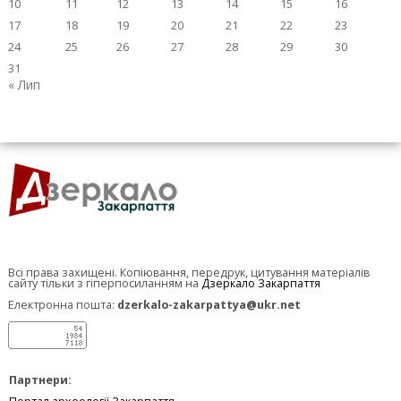
10
11
12
13
14
15
16
17
18
19
20
21
22
23
24
25
26
27
28
29
30
31
« Лип
Всі права захищені. Копіювання, передрук, цитування матеріалів
сайту тільки з гіперпосиланням на
Дзеркало Закарпаття
Електронна пошта:
dzerkalo-zakarpattya@ukr.net
Партнери: