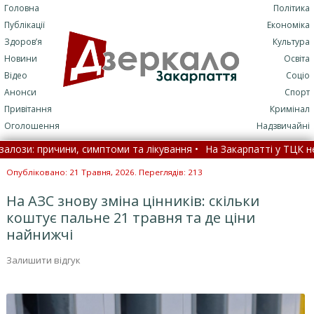
Головна
Політика
Публікації
Економіка
Здоров’я
Культура
Новини
Освіта
Відео
Соціо
Анонси
Спорт
Привітання
Кримінал
Оголошення
Надзвичайні
: причини, симптоми та лікування •
На Закарпатті у ТЦК незакон
 8 серпня •
Опубліковано: 21 Травня, 2026. Переглядів: 213
На АЗС знову зміна цінників: скільки
коштує пальне 21 травня та де ціни
найнижчі
Залишити відгук