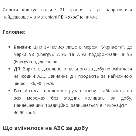
Скільки коштує пальне 21 травня та де заправитися
найдешевше – в матеріалі
РБК-Україна
нижче.
Головне
:
Бензин
: Ціни змінилися лише в мережі “Укрнафта”, де
марки 98 (Energy), А-95 та А-92 подорожчали, а 95
(Energy) подешевшав.
ДП
: Вартість дизельного пального за добу не змінилася
на жодній АЗС. Звичайне ДП продають за найнижчою
ціною – 86,90 грн/л.
Газ
: Автогаз продемонстрував повну стабільність по
всіх мережах без жодних коливань за добу.
Найдешевший традиційно залишається в “Укрнафті” –
46,90 грн/л.
Що змінилося на АЗС за добу