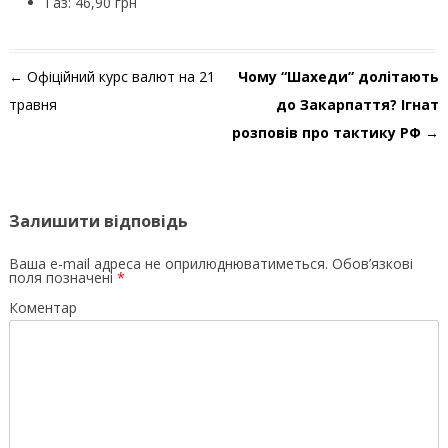
Газ: 46,90 грн
Навігація по запису
←
Офіційний курс валют на 21
Чому “Шахеди” долітають
травня
до Закарпаття? Ігнат
розповів про тактику РФ
→
Залишити відповідь
Ваша e-mail адреса не оприлюднюватиметься.
Обов’язкові
поля позначені
*
Коментар