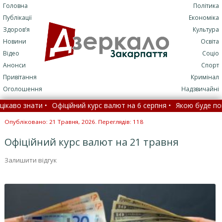
Головна
Політика
Публікації
Економіка
Здоров’я
Культура
Новини
Освіта
Відео
Соціо
Анонси
Спорт
Привітання
Кримінал
Оголошення
Надзвичайні
во знати •
Офіційний курс валют на 6 серпня •
Якою буде погода 
агає у підприємця зі Стрия знести рибники на Закарпатті (ФОТО) 
Опубліковано: 21 Травня, 2026. Переглядів: 118
Офіційний курс валют на 21 травня
Залишити відгук