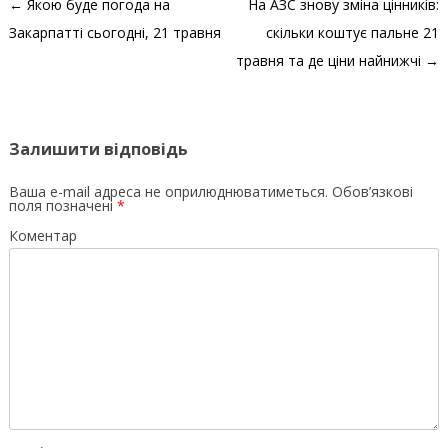
Навігація по запису
←
Якою буде погода на
На АЗС знову зміна цінників:
Закарпатті сьогодні, 21 травня
скільки коштує пальне 21
травня та де ціни найнижчі
→
Залишити відповідь
Ваша e-mail адреса не оприлюднюватиметься.
Обов’язкові
поля позначені
*
Коментар