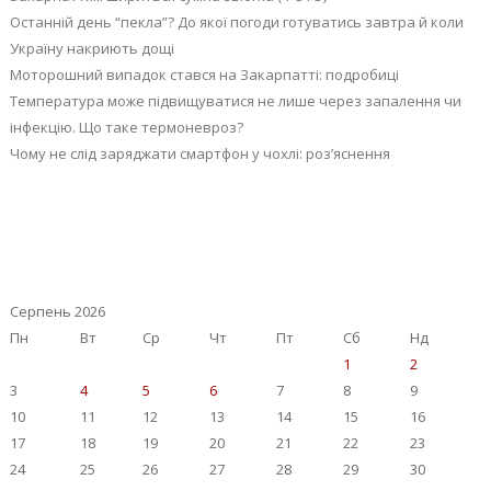
Останній день “пекла”? До якої погоди готуватись завтра й коли
Україну накриють дощі
Моторошний випадок стався на Закарпатті: подробиці
Температура може підвищуватися не лише через запалення чи
інфекцію. Що таке термоневроз?
Чому не слід заряджати смартфон у чохлі: роз’яснення
Серпень 2026
Пн
Вт
Ср
Чт
Пт
Сб
Нд
1
2
3
4
5
6
7
8
9
10
11
12
13
14
15
16
17
18
19
20
21
22
23
24
25
26
27
28
29
30