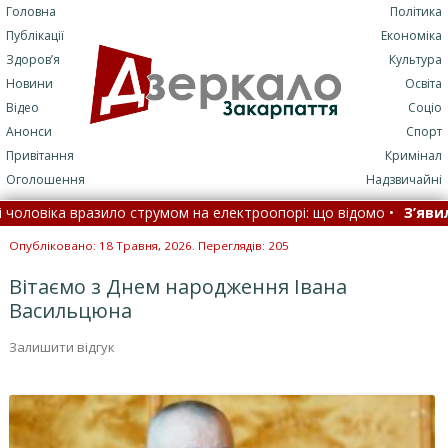
Головна
Політика
Публікації
Економіка
Здоров’я
Культура
Новини
Освіта
Відео
Соціо
Анонси
Спорт
Привітання
Кримінал
Оголошення
Надзвичайні
овіка вразило струмом на електроопорі: що відомо •
З’явилася
 знати •
Летіли дрони, балістика та С-400, є прильоти: як ППО ві
Опубліковано: 18 Травня, 2026. Переглядів: 205
Вітаємо з Днем народження Івана
Васильцюна
Залишити відгук