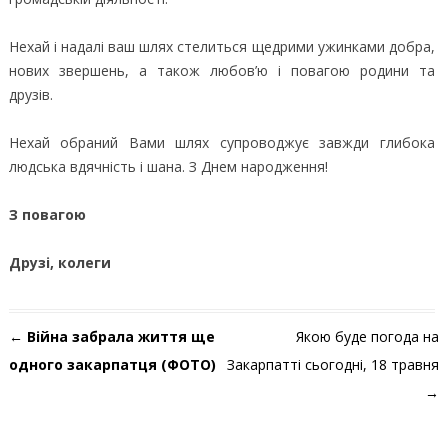
Нехай і надалі ваш шлях стелиться щедрими ужинками добра,
нових звершень, а також любов’ю і повагою родини та
друзів.
Нехай обраний Вами шлях супроводжує завжди глибока
людська вдячність і шана. З Днем народження!
З повагою
Друзі, колеги
Навігація по запису
←
Війна забрала життя ще
Якою буде погода на
одного закарпатця (ФОТО)
Закарпатті сьогодні, 18 травня
→