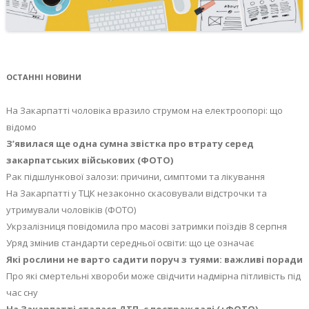
ОСТАННІ НОВИНИ
На Закарпатті чоловіка вразило струмом на електроопорі: що
відомо
З’явилася ще одна сумна звістка про втрату серед
закарпатських військових (ФОТО)
Рак підшлункової залози: причини, симптоми та лікування
На Закарпатті у ТЦК незаконно скасовували відстрочки та
утримували чоловіків (ФОТО)
Укрзалізниця повідомила про масові затримки поїздів 8 серпня
Уряд змінив стандарти середньої освіти: що це означає
Які рослини не варто садити поруч з туями: важливі поради
Про які смертельні хвороби може свідчити надмірна пітливість під
час сну