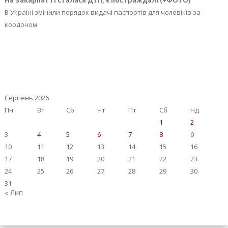
На Закарпатті сталася ДТП, є постраждалі (+ФОТО)
В Україні змінили порядок видачі паспортів для чоловіків за
кордоном
Серпень 2026
Пн
Вт
Ср
Чт
Пт
Сб
Нд
1
2
3
4
5
6
7
8
9
10
11
12
13
14
15
16
17
18
19
20
21
22
23
24
25
26
27
28
29
30
31
« Лип