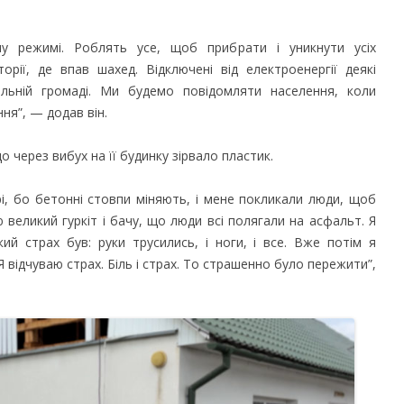
у режимі. Роблять усе, щоб прибрати і уникнути усіх
орії, де впав шахед. Відключені від електроенергії деякі
альній громаді. Ми будемо повідомляти населення, коли
ня”, — додав він.
о через вибух на її будинку зірвало пластик.
і, бо бетонні стовпи міняють, і мене покликали люди, щоб
 великий гуркіт і бачу, що люди всі полягали на асфальт. Я
ий страх був: руки трусились, і ноги, і все. Вже потім я
Я відчуваю страх. Біль і страх. То страшенно було пережити”,