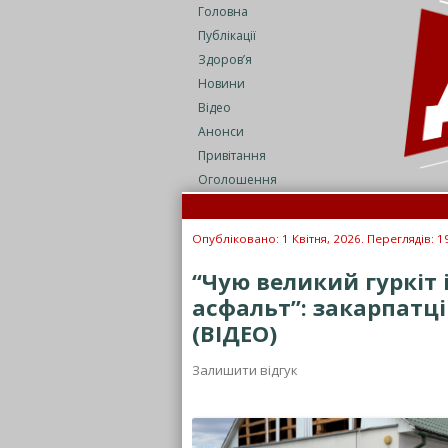
Головна
Публікації
Здоров’я
Новини
Відео
Анонси
Привітання
Оголошення
Зеленсь
Нові п
Опубліковано: 1 Квітня, 2026. Переглядів: 1
“Чую великий гуркіт 
асфальт”: закарпатці
(ВІДЕО)
Залишити відгук