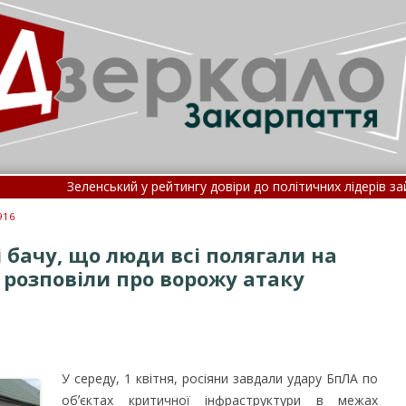
кий у рейтингу довіри до політичних лідерів зайняв шосте місце 
равила госпіталізації: потрапити до лікарні стане складні
916
і бачу, що люди всі полягали на
 розповіли про ворожу атаку
У середу, 1 квітня, росіяни завдали удару БпЛА по
обʼєктах критичної інфраструктури в межах