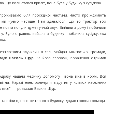
ла, що коли стався приліт, вона була у будинку з сусідкою.
и проживаємо біля проїжджої частини. Часто проїжджають
к ми чуємо частіше. Нам здавалося, що то трактор або
 потім почули дуже гучний звук. Вийшли з дому і побачили
гу. Було страшно, вийшла з будинку і побачила сусідку, яка
тка.
безпілотники влучили і в селі Майдан Міжгірської громади,
мади
Василь Щур
. За його словами, поранення отримав
 одразу надали медичну допомогу і вона вже в нормі. Вся
ітла. Наразі електроенергія відсутня у кількох населених
ються”, — розказав Василь Щур.
 та стіни одного житлового будинку, додав голова громади.