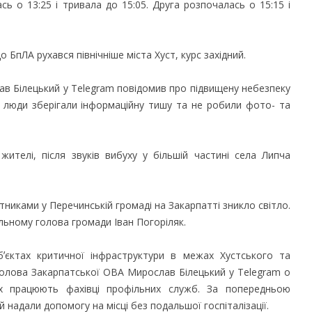
ь о 13:25 і тривала до 15:05. Друга розпочалась о 15:15 і
о БпЛА рухався північніше міста Хуст, курс західний.
в Білецький у Telegram повідомив про підвищену небезпеку
 люди зберігали інформаційну тишу та не робили фото- та
жителі, після звуків вибуху у більшій частині села Липча
тниками у Перечинській громаді на Закарпатті зникло світло.
льному голова громади Іван Погоріляк.
ʼєктах критичної інфраструктури в межах Хустського та
голова Закарпатської ОВА Мирослав Білецький у Telegram о
ях працюють фахівці профільних служб. За попередньою
 надали допомогу на місці без подальшої госпіталізації.