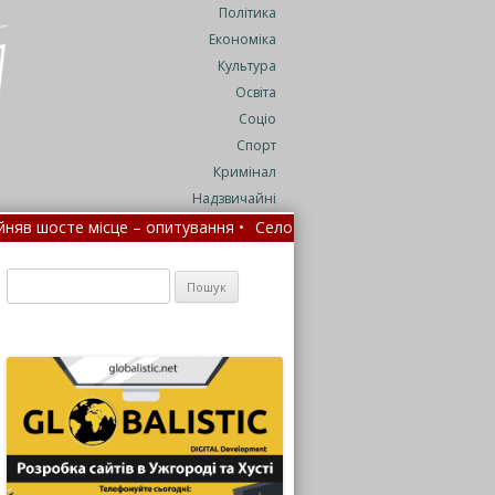
Політика
Економіка
Культура
Освіта
Соціо
Спорт
Кримінал
Надзвичайні
– опитування •
Село на Закарпатті у жалобі за полеглим на війн
ше
•
На Закарпатті водність річок цього літа впала до 25% від н
Пошук