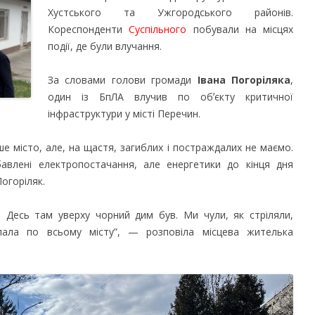
Хустського та Ужгородського районів.
Кореспонденти
Суспільного
побували на місцях
події, де були влучання.
За словами голови громади
Івана Погоріляка
,
один із БпЛА влучив по обʼєкту критичної
інфраструктури у місті Перечин.
ше місто, але, на щастя, загиблих і постраждалих не маємо.
авлені електропостачання, але енергетики до кінця дня
огоріляк.
 Десь там уверху чорний дим був. Ми чули, як стріляли,
пала по всьому місту”, — розповіла місцева жителька