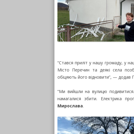
“Стався приліт у нашу громаду, у на
Місто Перечин та деякі села позб
обіцяють його відновити”, — додав П
“Ми вийшли на вулицю подивитися.
намагалися збити. Електрика про
Мирослава
.