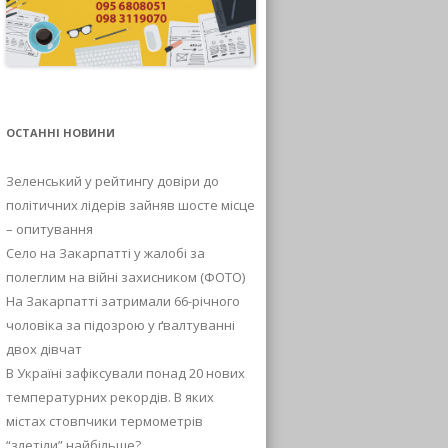
ОСТАННІ НОВИНИ
Зеленський у рейтингу довіри до
політичних лідерів зайняв шосте місце
– опитування
Село на Закарпатті у жалобі за
полеглим на війні захисником (ФОТО)
На Закарпатті затримали 66-річного
чоловіка за підозрою у ґвалтуванні
двох дівчат
В Україні зафіксували понад 20 нових
температурних рекордів. В яких
містах стовпчики термометрів
“злетіли” найбільше?