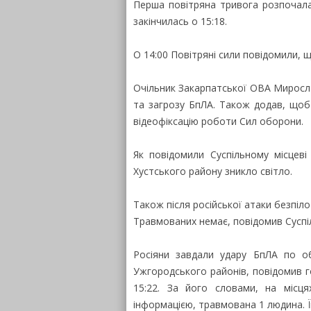
Перша повітряна тривога розпочалас
закінчилась о 15:18.
О 14:00 Повітряні сили повідомили, щ
Очільник Закарпатської ОВА Миросла
та загрозу БпЛА. Також додав, щоб
відеофіксацію роботи Сил оборони.
Як повідомили Суспільному місцеві 
Хустського району зникло світло.
Також після російської атаки безпіло
Травмованих немає, повідомив Суспі
Росіяни завдали удару БпЛА по об
Ужгородського районів, повідомив 
15:22. За його словами, на місц
інформацією, травмована 1 людина. Їй