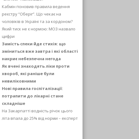
Кабмін поновив правила ведення
реєстру “Оберіг”. Що чекає на
чоловіків в Україні та за кордоном?
Який тиск не є нормою: МОЗ назвало
цифри
Замість спеки йде стихія: що
зміниться вже завтра і які області
накриє небезпечна негода
Як вчені знаходять ліки проти
хвороб, які раніше були
невиліковними
Нові правила госпіталізації:
потрапити до лікарні стане
складніше
На Закарпатті водність річок цього
літа впала до 25% від норми – експерт