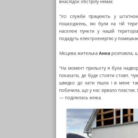
внаслідок обстрілу немає.
“Усі служби працюють у штатном
пошкоджень, які були на тій терит
населені пункти у нашій територі
подадуть електроенергію у помешкан
Місцева жителька
Анна
розповіла, щ
“На момент прильоту я була надвор
показати, де буде стояти стовп. Чую
швидко до хати пішла і в мене так
побачила, що у нас зірвало пластик. 
— поділилась жінка.