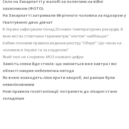
Село на Закарпатті у жалобі за полеглим на війні
захисником (ФОТО)
На Закарпатті затримали 66-річного чоловіка за підозрою у
ґвалтуванні двох дівчат
В Україні зафіксували понад 20 нових температурних рекордів. В
яких містах стовпчики термометрів “злетіли” найбільше?
Кабмін поновив правила ведення реєстру “Оберіг”. Що чекає на
чоловіків в Україні та за кордоном?
Який тиск не є нормою: МОЗ назвало цифри
Замість спеки йде стихія: що зміниться вже завтра і які
області накриє небезпечна негода
Як вчені знаходять ліки проти хвороб, які раніше були
невиліковними
Нові правила госпіталізації: потрапити до лікарні стане
складніше