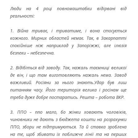
Люди на 4 році повномаштабки відірвані від
реальності:
1. Війна триває, і триватиме, і вона стосується
кожного. Мирних областей немає. Так, в Закарпатті
спокійніше ніж наприклад у Запоріжжі, але ілюзія
безпеки – небезпечна.
2. Відїбіться від заводу. Так, нажаль таємниці великої
де він, і що там виготовляють нажаль нема. Завод
важливий. Росіяни за нього знають.Удар був лиш
питанням часу. Його територія велика і росінам ще
треба дуже добре постаратись. Решта – робота ВКР.
3. ППО – ппо мало, бо жінки ховають чоловіків,
чиновники не дають з бюджета кошти на розрахунки
ППО, збори не підтримуються. Та й ставка зроблена
на те, щоб збивати їх поближче лінії та на перших