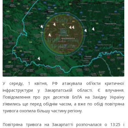
У середу, 1 квітня, РФ атакувала обʼєкти критичної
інфраструктури у Закарпатській області. Є влучання.
Повідомлення про рух десятків БпЛА на Західну Україну
з’явились ще перед обіднім часом, а вже по обіді повітряна
тривога охопила більшу частину регіону.
Повітряна тривога на Закарпатті розпочалася о 13:25 і