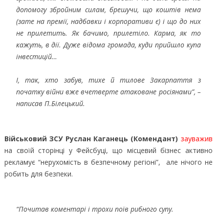
допомогу збройним силам, брешучи, що коштів нема
(зате на премії, надбавки і корпоративи є) і що до них
не прилетить. Як бачимо, прилетіло. Карма, як то
кажуть, в дії. Дуже відома громада, куди прийшло купа
інвестицій…
І, так, хто забув, тихе й тилове Закарпаття з
початку війни вже вчетверте атаковане росіянами”, –
написав П.Білецький.
Військовий ЗСУ Руслан Каганець (Комендант)
зауважив
на своїй сторінці у Фейсбуці, що місцевий бізнес активно
рекламує “нерухомість в безпечному регіоні”, але нічого не
робить для безпеки.
“Почитав коментарі і трохи поїв рибного супу.