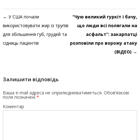
Навігація по запису
←
У США почали
“Чую великий гуркіт і бачу,
використовувати жир із трупів
що люди всі полягали на
для збільшення губ, грудей та
асфальт”: закарпатці
сідниць пацієнтів
розповіли про ворожу атаку
(ВІДЕО)
→
Залишити відповідь
Ваша e-mail адреса не оприлюднюватиметься.
Обов’язкові
поля позначені
*
Коментар