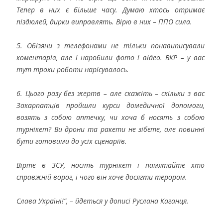
Тепер в них є більше часу. Думаю хтось отримає
піздюлей, дирки виправлять. Вірю в них – ППО сила.
5. Обізяни з телефонами не тільки понавиписували
коментарів, але і наробили фото і відео. ВКР – у вас
тут трохи роботи нарісувалось.
6. Цього разу без жертв – але скажіть – скільки з вас
Закарпатців пройшли курси домедичної допомоги,
возять з собою аптечку, чи хоча б носять з собою
турнікет? Ви дрони та ракети не зібєте, але повинні
бути готовими до усіх сценаріїв.
Вірте в ЗСУ, носіть турнікет і памятайте хто
справжній ворог, і чого він хоче досягти терором.
Слава Україні!”, – йдеться у дописі Руслана Каганця.