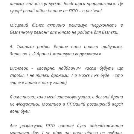
шляхах від місьць пусків. Іноді щось проривається. Це
суворі реалії війни і винне не ППО – а росіяни!
Місцевий бізнес активно рекламує “нерухомість в
безпечному регіоні” але нічого не робить для безпеки.
4. Тактика росіян. Раніше вони пиляли табунами.
Зараз по 1 -2 дрони і маршрути коругиються.
Висновок – імовірно, найбличим часом будуть ще
спроби. І не тільки дронами. ( а може і не буде – хто
зна яке лайно в них у голові)
Я вже писав, коли мені зателефонували, в дельті дрони
не фіксувались. Можливо в ППОшній розширеній версії
вони були.
Але розрахунки ППО повинні були відслідковувати
маршрут. Хоч і не вірю що вони нічого не робили.