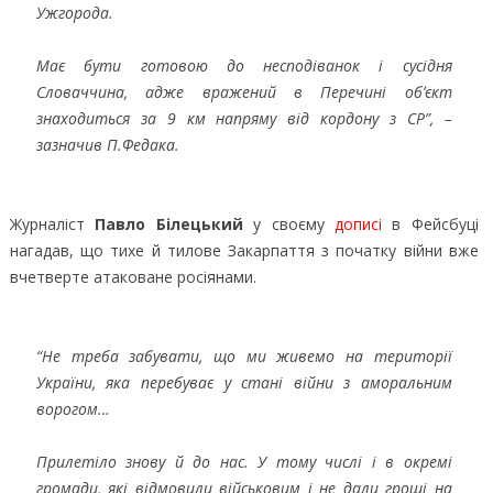
Ужгорода.
Має бути готовою до несподіванок і сусідня
Словаччина, адже вражений в Перечині обʼєкт
знаходиться за 9 км напряму від кордону з СР”, –
зазначив П.Федака.
Журналіст
Павло Білецький
у своєму
дописі
в Фейсбуці
нагадав, що тихе й тилове Закарпаття з початку війни вже
вчетверте атаковане росіянами.
“Не треба забувати, що ми живемо на території
України, яка перебуває у стані війни з аморальним
ворогом…
Прилетіло знову й до нас. У тому числі і в окремі
громади, які відмовили військовим і не дали гроші на