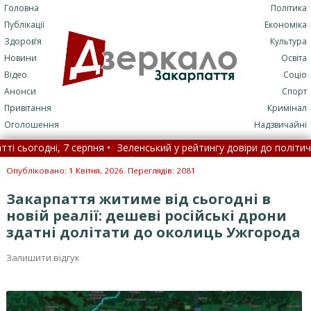
Головна
Політика
Публікації
Економіка
Здоров’я
Культура
Новини
Освіта
Відео
Соціо
Анонси
Спорт
Привітання
Кримінал
Оголошення
Надзвичайні
дні, 7 серпня •
Зеленський у рейтингу довіри до політичних ліде
вороб, які раніше були невиліковними
•
Нові правила госпі
Опубліковано: 1 Квітня, 2026. Переглядів: 2081
Закарпаття житиме від сьогодні в
новій реалії: дешеві російські дрони
здатні долітати до околиць Ужгорода
Залишити відгук