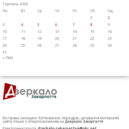
Серпень 2026
Пн
Вт
Ср
Чт
Пт
Сб
Нд
1
2
3
4
5
6
7
8
9
10
11
12
13
14
15
16
17
18
19
20
21
22
23
24
25
26
27
28
29
30
31
« Лип
Всі права захищені. Копіювання, передрук, цитування матеріалів
сайту тільки з гіперпосиланням на
Дзеркало Закарпаття
Електронна пошта:
dzerkalo-zakarpattya@ukr.net