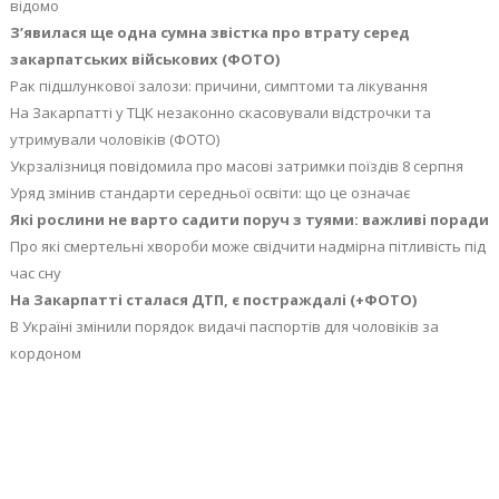
відомо
З’явилася ще одна сумна звістка про втрату серед
закарпатських військових (ФОТО)
Рак підшлункової залози: причини, симптоми та лікування
На Закарпатті у ТЦК незаконно скасовували відстрочки та
утримували чоловіків (ФОТО)
Укрзалізниця повідомила про масові затримки поїздів 8 серпня
Уряд змінив стандарти середньої освіти: що це означає
Які рослини не варто садити поруч з туями: важливі поради
Про які смертельні хвороби може свідчити надмірна пітливість під
час сну
На Закарпатті сталася ДТП, є постраждалі (+ФОТО)
В Україні змінили порядок видачі паспортів для чоловіків за
кордоном