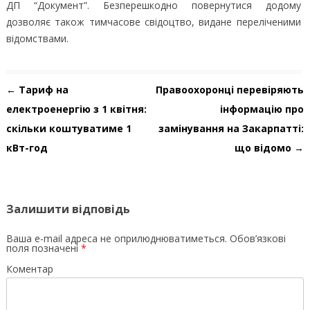
ДП “Документ”. Безперешкодно повернутися додому
дозволяє також тимчасове свідоцтво, видане переліченими
відомствами.
Навігація по запису
←
Тариф на
Правоохоронці перевіряють
електроенергію з 1 квітня:
інформацію про
скільки коштуватиме 1
замінування на Закарпатті:
кВт-год
що відомо
→
Залишити відповідь
Ваша e-mail адреса не оприлюднюватиметься.
Обов’язкові
поля позначені
*
Коментар