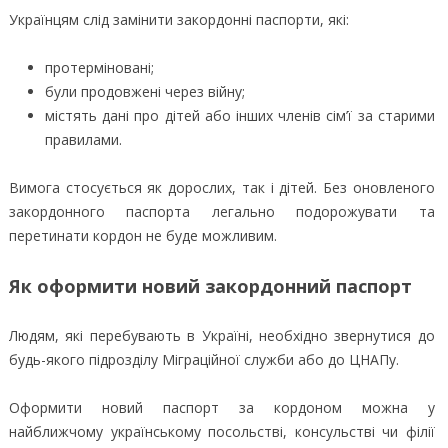
Українцям слід замінити закордонні паспорти, які:
протерміновані;
були продовжені через війну;
містять дані про дітей або інших членів сім’ї за старими
правилами.
Вимога стосується як дорослих, так і дітей. Без оновленого
закордонного паспорта легально подорожувати та
перетинати кордон не буде можливим.
Як оформити новий закордонний паспорт
Людям, які перебувають в Україні, необхідно звернутися до
будь-якого підрозділу Міграційної служби або до ЦНАПу.
Оформити новий паспорт за кордоном можна у
найближчому українському посольстві, консульстві чи філії