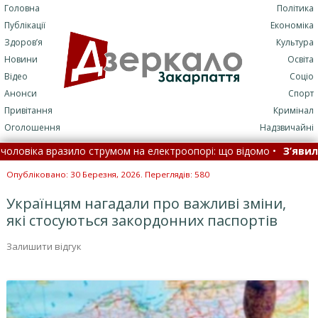
Головна
Політика
Публікації
Економіка
Здоров’я
Культура
Новини
Освіта
Відео
Соціо
Анонси
Спорт
Привітання
Кримінал
Оголошення
Надзвичайні
іка вразило струмом на електроопорі: що відомо •
З’явилася щ
нати •
Летіли дрони, балістика та С-400, є прильоти: як ППО відб
Опубліковано: 30 Березня, 2026. Переглядів: 580
Українцям нагадали про важливі зміни,
які стосуються закордонних паспортів
Залишити відгук