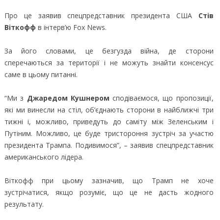
Про це заявив спецпредставник президента США
Стів
Віткофф
в інтерв’ю Fox News.
За його словами, це безгузда війна, де сторони
сперечаються за території і не можуть знайти консенсус
саме в цьому питанні.
“Ми з
Джаредом Кушнером
сподіваємося, що пропозиції,
які ми винесли на стіл, об’єднають сторони в найближчі три
тижні і, можливо, приведуть до саміту між Зеленським і
Путіним. Можливо, це буде тристороння зустріч за участю
президента Трампа. Подивимося”, – заявив спецпредставник
американського лідера.
Віткофф при цьому зазначив, що Трамп не хоче
зустрічатися, якщо розуміє, що це не дасть жодного
результату.