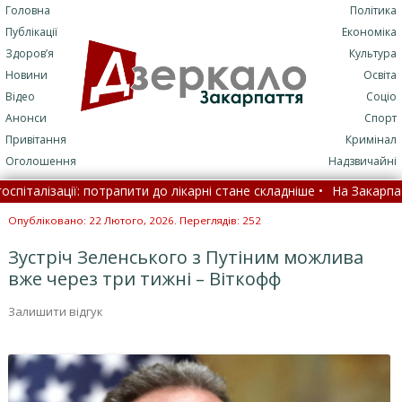
Головна
Політика
Публікації
Економіка
Здоров’я
Культура
Новини
Освіта
Відео
Соціо
Анонси
Спорт
Привітання
Кримінал
Оголошення
Надзвичайні
алізації: потрапити до лікарні стане складніше •
На Закарпатті во
ся сумна звістка (ФОТО) •
Опубліковано: 22 Лютого, 2026. Переглядів: 252
Зустріч Зеленського з Путіним можлива
вже через три тижні – Віткофф
Залишити відгук