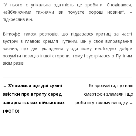
“У нього є унікальна здатність це зробити. Сподіваюся,
найближчими тижнями ви почуєте хороші новини”, –
підкреслив він.
Віткофф також розповів, що піддавався критиці за часті
зустрічі з главою Кремля Путіним. Він у своє виправдання
заявив, що для укладення угоди йому необхідно добре
розуміти позицію іншої сторони, тому і зустрічався з Путіним
вісім разів.
Навігація по запису
←
З’явилися ще дві сумні
Як зрозуміти, що ваш
звістки про втрату серед
смартфон зламали і що
закарпатських військових
робити у такому випадку
→
(ФОТО)