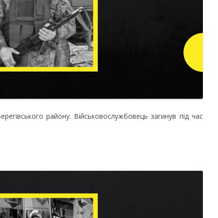
ерегівського району. Військовослужбовець загинув під час