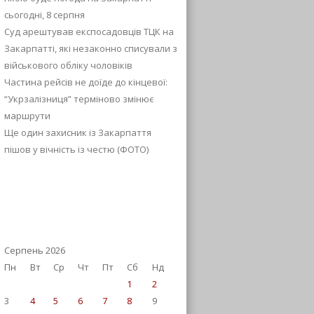
сьогодні, 8 серпня
Суд арештував експосадовців ТЦК на
Закарпатті, які незаконно списували з
військового обліку чоловіків
Частина рейсів не доїде до кінцевої:
“Укрзалізниця” терміново змінює
маршрути
Ще один захисник із Закарпаття
пішов у вічність із честю (ФОТО)
Серпень 2026
Пн
Вт
Ср
Чт
Пт
Сб
Нд
1
2
3
4
5
6
7
8
9