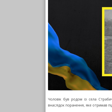
Чоловік був родом із села Страби
внаслідок поранення, яке отримав п