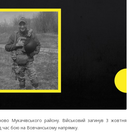
чово Мукачівського району. Військовий загинув 3 жовтня
ід час бою на Вовчанському напрямку.