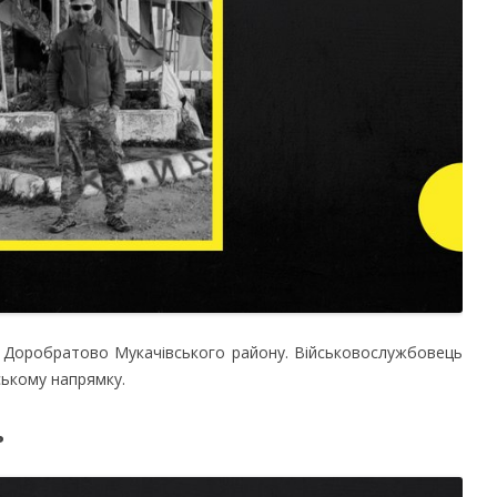
а Доробратово Мукачівського району. Військовослужбовець
ському напрямку.
ь