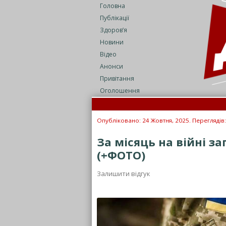
Головна
Публікації
Здоров’я
Новини
Відео
Анонси
Привітання
Оголошення
На Закарпатті
В ЄС назвали г
Опубліковано: 24 Жовтня, 2025. Переглядів
За місяць на війні з
(+ФОТО)
Залишити відгук