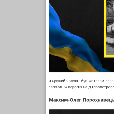
43-річний чоловік був жителем сел
загинув 24 вересня на Дніпропетров
Максим-Олег Порохнавец