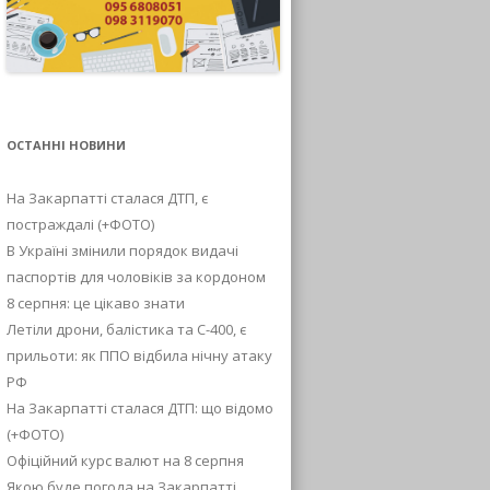
ОСТАННІ НОВИНИ
На Закарпатті сталася ДТП, є
постраждалі (+ФОТО)
В Україні змінили порядок видачі
паспортів для чоловіків за кордоном
8 серпня: це цікаво знати
Летіли дрони, балістика та С-400, є
прильоти: як ППО відбила нічну атаку
РФ
На Закарпатті сталася ДТП: що відомо
(+ФОТО)
Офіційний курс валют на 8 серпня
Якою буде погода на Закарпатті