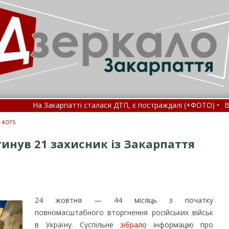
 сталася ДТП, є постраждалі (+ФОТО) •
В Україні змінили порядо
оловну причину затримки вступу України, – FT •
: 4075
агинув 21 захисник із Закарпаття
24 жовтня — 44 місяць з початку
повномасштабного вторгнення російських військ
в Україну. Суспільне
зібрало
інформацію про