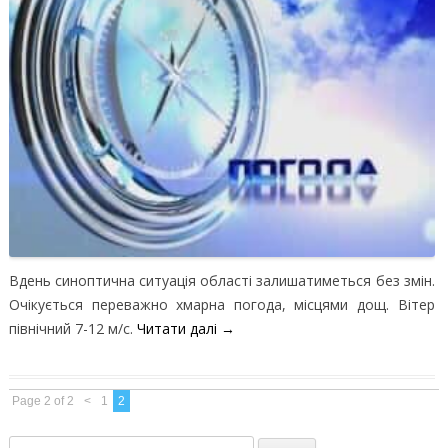
Вдень синоптична ситуація області залишатиметься без змін.
Очікується переважно хмарна погода, місцями дощ. Вітер
північний 7-12 м/с.
Читати далі
→
Page 2 of 2
<
1
2
Пошук