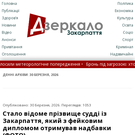
Головна
Політика
Публікації
Економіка
Здоров’я
Культура
Новини
Освіта
Відео
Соціо
Анонси
Спорт
Привітання
Кримінал
Оголошення
Надзвичайні
рологічне попередження •
Бронь під загрозою: хто з українців 
ї освіти: що це означає •
ДЕННІ АРХІВИ:
30 БЕРЕЗНЯ, 2026
Опубліковано: 30 Березня, 2026. Переглядів: 1053
Стало відоме прізвище судді із
Закарпаття, який з фейковим
дипломом отримував надбавки