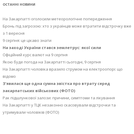
ОСТАННІ НОВИНИ
На Закарпатті оголосили метеорологічне попередження
Бронь під загрозою: хто з українців може втратити відстрочку вже
з 1 вересня
9 серпня: це цікаво знати
На заході України стався землетрус: якої сили
Офіційний курс валют на 9 серпня
Якою буде погода на Закарпатті сьогодні, 9 серпня
На Закарпатті чоловіка вразило струмом на електроопорі: що
відомо
З’явилася ще одна сумна звістка про втрату серед
закарпатських військових (ФОТО)
Рак підшлункової залози: причини, симптоми та лікування
На Закарпатті у ТЦК незаконно скасовували відстрочки та
утримували чоловіків (ФОТО)