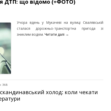
я ДТП: що відомо (+ФОТО)
Учора вдень у Мукачеві на вулиці Свалявській
сталася дорожньо-транспортна пригода зі
зниклим водієм.
Читати далі
→
: 368
є скандинавський холод: коли чекати
ератури