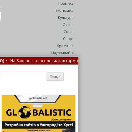
Політика
Економіка
Культура
Освіта
Соціо
Спорт
Кримінал
Надзвичайні
і оголосили штормове попередження: де очікуються дощі з гроз
 (ФОТО)
•
На Закарпатті затримали 66-річного чоловіка за
Пошук