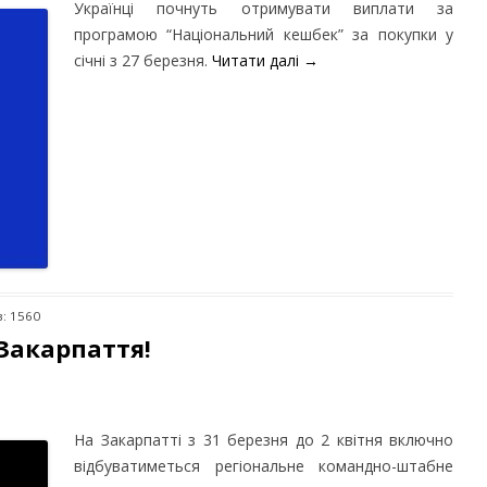
Українці почнуть отримувати виплати за
програмою “Національний кешбек” за покупки у
січні з 27 березня.
Читати далі
→
в: 1560
Закарпаття!
На Закарпатті з 31 березня до 2 квітня включно
відбуватиметься регіональне командно-штабне