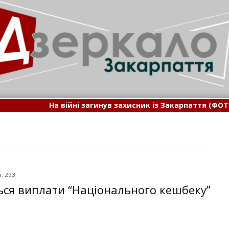
війні загинув захисник із Закарпаття (ФОТО)
•
На Закарпатт
о на Закарпатті у жалобі за полеглим на війні захисником
: 293
ся виплати “Національного кешбеку”