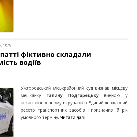
в: 1078
рпатті фіктивно складали
ість водіїв
Ужгородський міськрайонний суд визнав місцеву
мешканку
Галину Подгорецьку
винною у
несанкціонованому втручанні в Єдиний державний
реєстр транспортних засобів і призначив їй рік
умовного терміну.
Читати далі
→