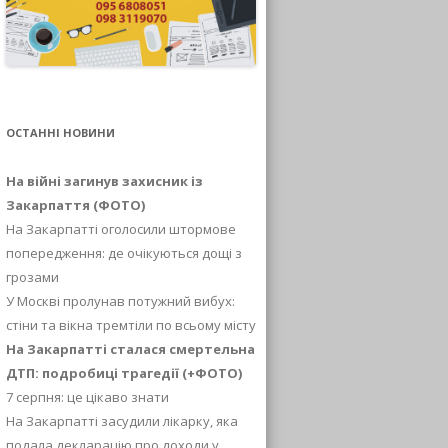
ОСТАННІ НОВИНИ
На війні загинув захисник із
Закарпаття (ФОТО)
На Закарпатті оголосили штормове
попередження: де очікуються дощі з
грозами
У Москві пролунав потужний вибух:
стіни та вікна тремтіли по всьому місту
На Закарпатті сталася смертельна
ДТП: подробиці трагедії (+ФОТО)
7 серпня: це цікаво знати
На Закарпатті засудили лікарку, яка
подала декларацію про доходи у