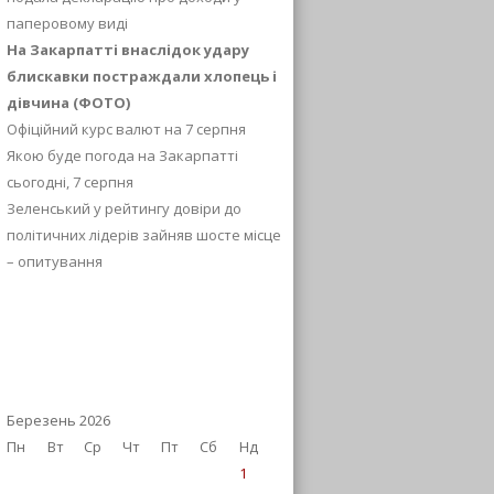
паперовому виді
На Закарпатті внаслідок удару
блискавки постраждали хлопець і
дівчина (ФОТО)
Офіційний курс валют на 7 серпня
Якою буде погода на Закарпатті
сьогодні, 7 серпня
Зеленський у рейтингу довіри до
політичних лідерів зайняв шосте місце
– опитування
Березень 2026
Пн
Вт
Ср
Чт
Пт
Сб
Нд
1