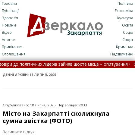
Головна
Політика
Публікації
Економіка
Здоров’я
Культура
Новини
Освіта
Відео
Соціо
Анонси
Спорт
Привітання
Кримінал
Оголошення
Надзвичайні
их лідерів зайняв шосте місце – опитування •
Село на Закарпатті
ти до лікарні стане складніше
•
На Закарпатті водність річок 
ДЕННІ АРХІВИ:
18 ЛИПНЯ, 2025
Опубліковано: 18 Липня, 2025. Переглядів: 2033
Місто на Закарпатті сколихнула
сумна звістка (ФОТО)
Залишити відгук