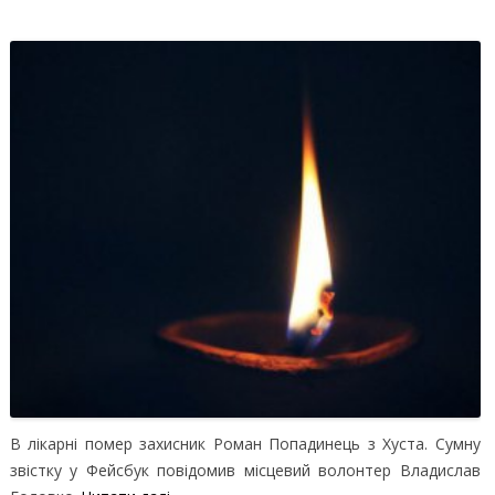
В лікарні помер захисник Роман Попадинець з Хуста. Сумну
звістку у Фейсбук повідомив місцевий волонтер Владислав