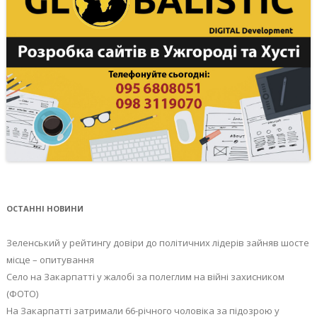
ОСТАННІ НОВИНИ
Зеленський у рейтингу довіри до політичних лідерів зайняв шосте
місце – опитування
Село на Закарпатті у жалобі за полеглим на війні захисником
(ФОТО)
На Закарпатті затримали 66-річного чоловіка за підозрою у