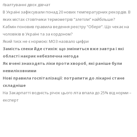
ґвалтуванні двох дівчат
В Україні зафіксували понад 20 нових температурних рекордів. В
яких містах стовпчики термометрів “злетіли” найбільше?
Кабмін поновив правила ведення реєстру “Оберіг”. Що чекає на
чоловіків в Україні та за кордоном?
Який тиск не є нормою: МОЗ назвало цифри
Замість спеки йде стихія: що зміниться вже завтра і які
області накриє небезпечна негода
Як вчені знаходять ліки проти хвороб, які раніше були
невиліковними
Нові правила госпіталізації: потрапити до лікарні стане
складніше
На Закарпатті водність річок цього літа впала до 25% від норми –
експерт