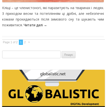
Кліщі – це членистоногі, які паразитують на тваринах і людях.
З приходом весни та потеплінням ці дрібні, але небезпечні
комахи прокидаються після зимового сну та шукають чим
поживитися.
Читати далі
→
Page 1 of 2
1
2
>
Пошук