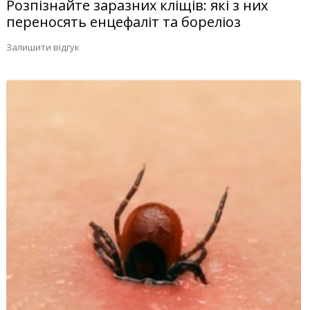
Розпізнайте заразних кліщів: які з них
переносять енцефаліт та бореліоз
Залишити відгук