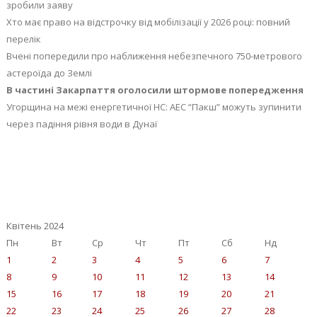
зробили заяву
Хто має право на відстрочку від мобілізації у 2026 році: повний
перелік
Вчені попередили про наближення небезпечного 750-метрового
астероїда до Землі
В частині Закарпаття оголосили штормове попередження
Угорщина на межі енергетичної НС: АЕС “Пакш” можуть зупинити
через падіння рівня води в Дунаї
Квітень 2024
Пн
Вт
Ср
Чт
Пт
Сб
Нд
1
2
3
4
5
6
7
8
9
10
11
12
13
14
15
16
17
18
19
20
21
22
23
24
25
26
27
28