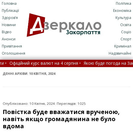
Головна
Політика
Публікації
Економіка
Здоров’я
Культура
Новини
Освіта
Відео
Соціо
Анонси
Спорт
Привітання
Кримінал
Оголошення
Надзвичайні
урс валют на 4 серпня •
Якою буде погода на Закарпатті сьогодні
як ППО відбила нічний удар РФ •
Ще одна втрата: на війні за
ДЕННІ АРХІВИ:
10 КВІТНЯ, 2024
Опубліковано: 10 Квітня, 2024. Переглядів: 1025
Повістка буде вважатися врученою,
навіть якщо громадянина не було
вдома