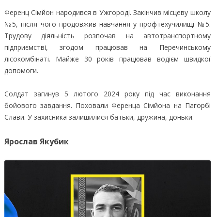
Ференц Сімйон народився в Ужгороді. Закінчив місцеву школу
№5, після чого продовжив навчання у профтехучилищі №5.
Трудову діяльність розпочав на автотранспортному
підприємстві, згодом працював на Перечинському
лісокомбінаті. Майже 30 років працював водієм швидкої
допомоги.
Солдат загинув 5 лютого 2024 року під час виконання
бойового завдання. Поховали Ференца Сімйона на Пагорбі
Слави. У захисника залишилися батьки, дружина, доньки.
Ярослав Якубик