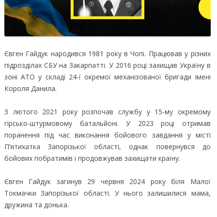
Євген Гайдук народився 1981 року в Чопі. Працював у різних
підрозділах СБУ на Закарпатті. У 2016 році захищав Україну в
зоні АТО у складі 24-ї окремої механізованої бригади імені
Короля Данила.
З лютого 2021 року розпочав службу у 15-му окремому
гірсько-штурмовому батальйоні. У 2023 році отримав
поранення під час виконання бойового завдання у місті
П’ятихатка Запорізької області, однак повернувся до
бойових побратимів і продовжував захищати країну.
Євген Гайдук загинув 29 червня 2024 року біля Малої
Токмачки Запорізької області. У нього залишилися мама,
дружина та донька.