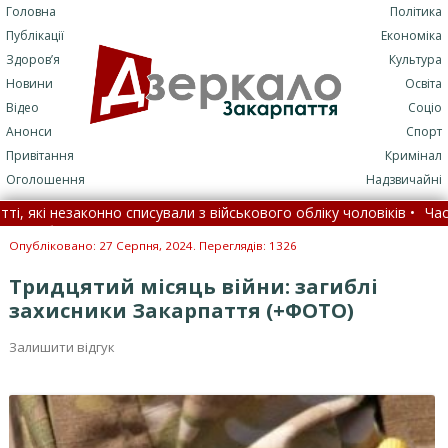
Головна
Політика
Публікації
Економіка
Здоров’я
Культура
Новини
Освіта
Відео
Соціо
Анонси
Спорт
Привітання
Кримінал
Оголошення
Надзвичайні
військового обліку чоловіків •
Частина рейсів не доїде до кінце
)
•
7 серпня: це цікаво знати •
На Закарпатті засудили лікарку, 
Опубліковано: 27 Серпня, 2024. Переглядів: 1326
Тридцятий місяць війни: загиблі
захисники Закарпаття (+ФОТО)
Залишити відгук