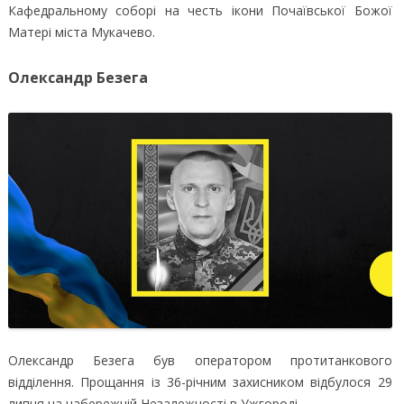
Кафедральному соборі на честь ікони Почаївської Божої
Матері міста Мукачево.
Олександр Безега
Олександр Безега був оператором протитанкового
відділення. Прощання із 36-річним захисником відбулося 29
липня на набережній Незалежності в Ужгороді.