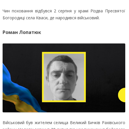
Чин поховання відбувся 2 серпня у храмі Різдва Пресвятої
Богородиці села Кваси, де народився військовий.
Роман Лопатюк
Військовий був жителем селища Великий Бичків Рахівського