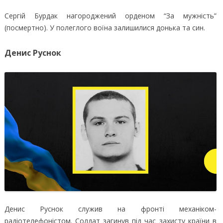
Сергій Бурдак нагороджений орденом “За мужність”
(посмертно). У полеглого воїна залишилися донька та син.
Денис Руснок
Денис Руснок служив на фронті механіком-
радіотелефоністом. Солдат загинув під час захисту країни в