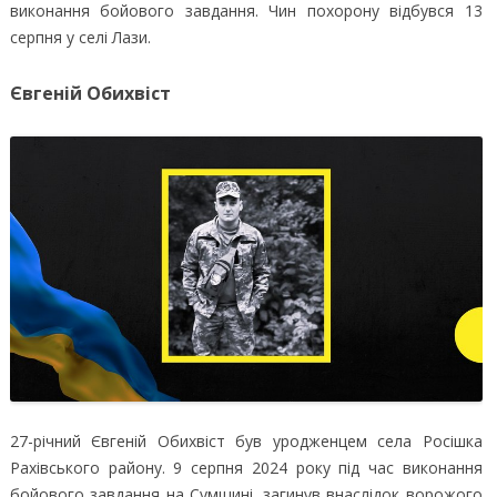
виконання бойового завдання. Чин похорону відбувся 13
серпня у селі Лази.
Євгеній Обихвіст
27-річний Євгеній Обихвіст був уродженцем села Росішка
Рахівського району. 9 серпня 2024 року під час виконання
бойового завдання на Сумщині, загинув внаслідок ворожого