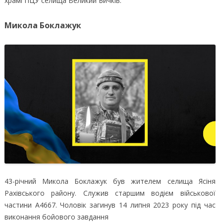
храмі ПЦУ селища Великий Бичків.
Микола Боклажук
43-річний Микола Боклажук був жителем селища Ясіня
Рахівського району. Служив старшим водієм військової
частини А4667. Чоловік загинув 14 липня 2023 року під час
виконання бойового завдання