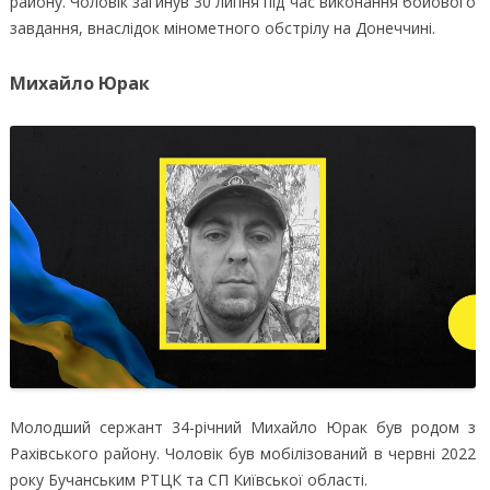
району. Чоловік загинув 30 липня під час виконання бойового
завдання, внаслідок мінометного обстрілу на Донеччині.
Михайло Юрак
Молодший сержант 34-річний Михайло Юрак був родом з
Рахівського району. Чоловік був мобілізований в червні 2022
року Бучанським РТЦК та СП Київської області.