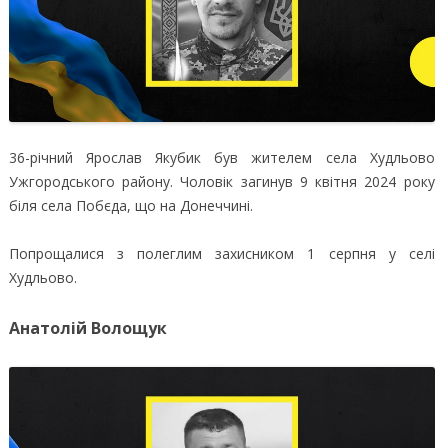
36-річний Ярослав Якубик був жителем села Худльово
Ужгородського району. Чоловік загинув 9 квітня 2024 року
біля села Побєда, що на Донеччині.
Попрощалися з полеглим захисником 1 серпня у селі
Худльово.
Анатолій Волощук