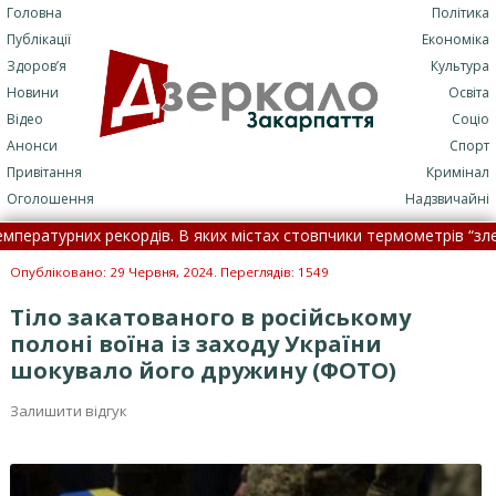
Головна
Політика
Публікації
Економіка
Здоров’я
Культура
Новини
Освіта
Відео
Соціо
Анонси
Спорт
Привітання
Кримінал
Оголошення
Надзвичайні
урних рекордів. В яких містах стовпчики термометрів “злетіли” н
ків швидко оформити допомогу від держави •
Війна забрала жит
Опубліковано: 29 Червня, 2024. Переглядів: 1549
Тіло закатованого в російському
полоні воїна із заходу України
шокувало його дружину (ФОТО)
Залишити відгук