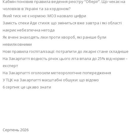
Кабмін поновив правила ведення реєстру “Оберіг”. Що чекає на
чоловіків в Україні та за кордоном?
Який тиск не є нормою: МОЗ назвало цифри
Замість спеки йде стихія: що зміниться вже завтра і які області
накриє небезпечна негода
Як вчені знаходять ліки проти хвороб, які раніше були
невиліковними
Нові правила госпіталізації: потрапити до лікарні стане складніше
На Закарпатті водність річок цього літа впала до 25% від норми –
експерт
На Закарпатті оголосили метеорологічне попередження
У ТЦК на Закарпатті масштабні обшуки: що відомо
6 серпня: це цікаво знати
Серпень 2026