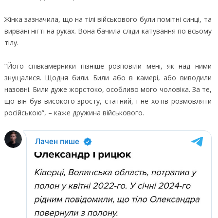
Жінка зазначила, що на тілі військового були помітні синці, та
вирвані нігті на руках. Вона бачила сліди катування по всьому
тілу.
“Його співкамерники пізніше розповіли мені, як над ними
знущалися. Щодня били. Били або в камері, або виводили
назовні. Били дуже жорстоко, особливо мого чоловіка. За те,
що він був високого зросту, статний, і не хотів розмовляти
російською”, – каже дружина військового.