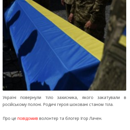
Україні повернули тіло захисника, якого закатували в
російському полоні. Родичі героя шоковані станом тіла.
Про це
повідомив
волонтер та блогер Ігор Лачен.