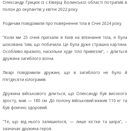
Олександр Грицюк із с.Ківерці Волинської області потрапив в
полон до окупантів у квітні 2022 року.
Родичам повідомили про повернення тіла в Січні 2024 року.
“Коли ми 25 січня приїхали в Київ на впізнання тіла, я була
шокована тим, що побачила. Це була дуже страшна картина.
Особливо вразило, наскільки худе тіло привезли”, – ділиться
дружина загиблого воїна.
Лікарі повідомили дружині, що в загиблого не було й
п’ятдесяти кілограмів.
Дружина військового ділиться, що Олександр був високого
зросту, мав — 180 см. До полону військовий важив 110 кг та
був фізично здоровий.
“Те, що від нього залишилося, — лише кістки та шкіра”, –
зазначає дружина героя.