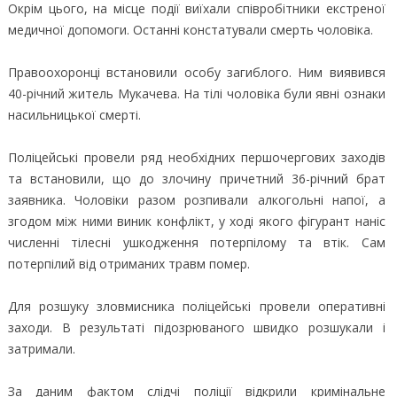
Окрім цього, на місце події виїхали співробітники екстреної
медичної допомоги. Останні констатували смерть чоловіка.
Правоохоронці встановили особу загиблого. Ним виявився
40-річний житель Мукачева. На тілі чоловіка були явні ознаки
насильницької смерті.
Поліцейські провели ряд необхідних першочергових заходів
та встановили, що до злочину причетний 36-річний брат
заявника. Чоловіки разом розпивали алкогольні напої, а
згодом між ними виник конфлікт, у ході якого фігурант наніс
численні тілесні ушкодження потерпілому та втік. Сам
потерпілий від отриманих травм помер.
Для розшуку зловмисника поліцейські провели оперативні
заходи. В результаті підозрюваного швидко розшукали і
затримали.
За даним фактом слідчі поліції відкрили кримінальне