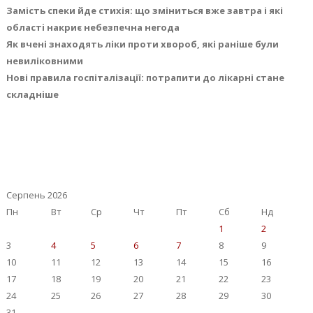
Замість спеки йде стихія: що зміниться вже завтра і які
області накриє небезпечна негода
Як вчені знаходять ліки проти хвороб, які раніше були
невиліковними
Нові правила госпіталізації: потрапити до лікарні стане
складніше
Серпень 2026
Пн
Вт
Ср
Чт
Пт
Сб
Нд
1
2
3
4
5
6
7
8
9
10
11
12
13
14
15
16
17
18
19
20
21
22
23
24
25
26
27
28
29
30
31