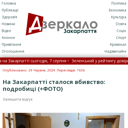
Головна
Політика
Публікації
Економіка
Здоров’я
Культура
Новини
Освіта
Відео
Соціо
Анонси
Спорт
Привітання
Кримінал
Оголошення
Надзвичайні
арпатті сьогодні, 7 серпня •
Зеленський у рейтингу довіри до по
іки проти хвороб, які раніше були невиліковними
•
Нові п
Опубліковано: 29 Червня, 2024. Переглядів: 1656
На Закарпатті сталося вбивство:
подробиці (+ФОТО)
Залишити відгук