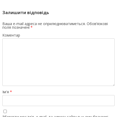
Залишити відповідь
Ваша e-mail адреса не оприлюднюватиметься.
Обов’язкові
поля позначені
*
Коментар
Ім'я
*
Зберегти моє ім'я, e-mail, та адресу сайту в цьому браузері