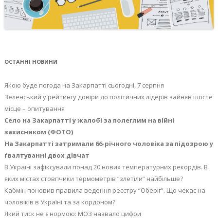
ОСТАННІ НОВИНИ
Якою буде погода на Закарпатті сьогодні, 7 серпня
Зеленський у рейтингу довіри до політичних лідерів зайняв шосте
місце – опитування
Село на Закарпатті у жалобі за полеглим на війні
захисником (ФОТО)
На Закарпатті затримали 66-річного чоловіка за підозрою у
ґвалтуванні двох дівчат
В Україні зафіксували понад 20 нових температурних рекордів. В
яких містах стовпчики термометрів “злетіли” найбільше?
Кабмін поновив правила ведення реєстру “Оберіг”. Що чекає на
чоловіків в Україні та за кордоном?
Який тиск не є нормою: МОЗ назвало цифри