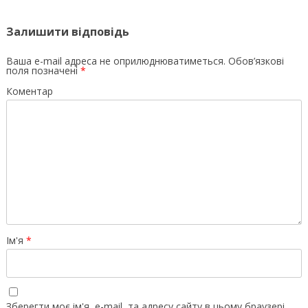
Залишити відповідь
Ваша e-mail адреса не оприлюднюватиметься.
Обов’язкові
поля позначені
*
Коментар
Ім'я
*
Зберегти моє ім'я, e-mail, та адресу сайту в цьому браузері