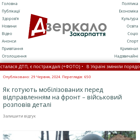
Головна
Політика
Публікації
Економіка
Здоров’я
Культура
Новини
Освіта
Відео
Соціо
Анонси
Спорт
Привітання
Кримінал
Оголошення
Надзвичайні
ся ДТП, є постраждалі (+ФОТО) •
В Україні змінили порядок вида
у причину затримки вступу України, – FT •
Опубліковано: 29 Червня, 2024. Переглядів: 650
Як готують мобілізованих перед
відправленням на фронт – військовий
розповів деталі
Залишити відгук