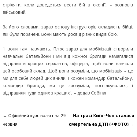
стріляти, коли доведеться вести бій в окопі”, – розповів
військовий.
За його словами, зараз основу інструкторів складають бійці,
які були поранені. Вони мають досвід різних видів бою.
“І вони там навчають. Плюс зараз для мобілізації створили
навчальні батальйони і ми від кожної бригади намагалися
відправити кращих сержантів, офіцерів, щоб вони навчали
цей особовий склад. Щоб вони розуміли, що мобілізація – це
ми для себе людей цих вчили. І кожен командир батальйону,
командир бригади, ми це зрозуміли, поспілкувалися, і
відправили туди одних з кращих”, – додав Собіпан.
Навігація по запису
←
Офіційний курс валют на 29
На трасі Київ–Чоп сталася
червня
смертельна ДТП (+ФОТО)
→