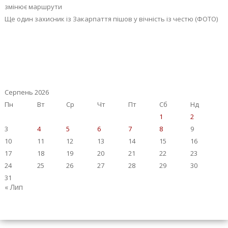
змінює маршрути
Ще один захисник із Закарпаття пішов у вічність із честю (ФОТО)
Серпень 2026
Пн
Вт
Ср
Чт
Пт
Сб
Нд
1
2
3
4
5
6
7
8
9
10
11
12
13
14
15
16
17
18
19
20
21
22
23
24
25
26
27
28
29
30
31
« Лип