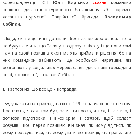
кореспондентці ТСН
Юлії Кирієнко
сказав
командир
першого десантно-штурмового батальйону 79-ї окремої
десантно-штурмової Таврійської бригади
Володимир
Собіпан
.
“Люди, які не дотичні до війни, бояться кількох речей: що їх
не будуть вчити, що їх кинуть одразу в піхоту і що вони самі
там на своїй позиції в окопі мають приймати рішення, бо на
них командири забивають. Це російський наративи, які
розганяють у соціальних мережах, але деякі наші громадяни
це підхоплюють”, – сказав Собіпан.
Він запевнив, що все це – неправда.
“Буду казати на прикладі нашого 199-го навчального центру.
Нас вчать, я сам там був, заняття проводяться, і тактика, і
вогнева підготовка, і інженерна, і зв’язок, щоб солдат
розумів, щоб перед позицією він знав, як йому вдітися, як
йому пересуватися, як йому дійти до позиції, як правильно