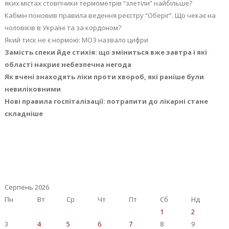
яких містах стовпчики термометрів “злетіли” найбільше?
Кабмін поновив правила ведення реєстру “Оберіг”. Що чекає на
чоловіків в Україні та за кордоном?
Який тиск не є нормою: МОЗ назвало цифри
Замість спеки йде стихія: що зміниться вже завтра і які
області накриє небезпечна негода
Як вчені знаходять ліки проти хвороб, які раніше були
невиліковними
Нові правила госпіталізації: потрапити до лікарні стане
складніше
Серпень 2026
Пн
Вт
Ср
Чт
Пт
Сб
Нд
1
2
3
4
5
6
7
8
9