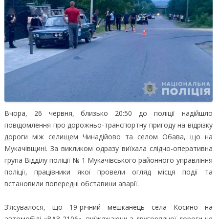
Вчора, 26 червня, близько 20:50 до поліції надійшло
повідомлення про дорожньо-транспортну пригоду на відрізку
дороги між селищем Чинадійово та селом Обава, що на
Мукачівщині.
За викликом одразу виїхала слідчо-оперативна
група Відділу поліції № 1 Мукачівського районного управління
поліції, працівники якої провели огляд місця події та
встановили попередні обставини аварії.
З’ясувалося, що 19-річний мешканець села Косино на
автомобілі «ВАЗ-2106», виїжджаючи з другорядної дороги не