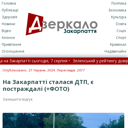
Головна
Політика
Публікації
Економіка
Здоров’я
Культура
Новини
Освіта
Відео
Соціо
Анонси
Спорт
Привітання
Кримінал
Оголошення
Надзвичайні
карпатті сьогодні, 7 серпня •
Зеленський у рейтингу довіри до п
ліки проти хвороб, які раніше були невиліковними
•
Нові 
Опубліковано: 27 Червня, 2024. Переглядів: 2077
На Закарпатті сталася ДТП, є
постраждалі (+ФОТО)
Залишити відгук