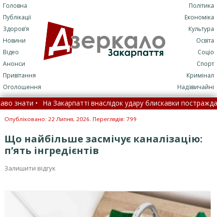
Головна
Політика
Публікації
Економіка
Здоров’я
Культура
Новини
Освіта
Відео
Соціо
Анонси
Спорт
Привітання
Кримінал
Оголошення
Надзвичайні
нати •
На Закарпатті внаслідок удару блискавки постраждали хло
ою: МОЗ назвало цифри •
Замість спеки йде стихія: що змін
Опубліковано: 22 Липня, 2026. Переглядів: 799
Що найбільше засмічує каналізацію:
п’ять інгредієнтів
Залишити відгук