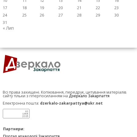
10
11
12
13
14
15
16
17
18
19
20
21
22
23
24
25
26
27
28
29
30
31
« Лип
Всі права захищені. Копіювання, передрук, цитування матеріалів
сайту тільки з гіперпосиланням на
Дзеркало Закарпаття
Електронна пошта:
dzerkalo-zakarpattya@ukr.net
Партнери:
Портал археології Закарпаття