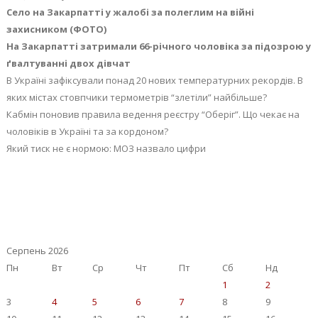
Село на Закарпатті у жалобі за полеглим на війні
захисником (ФОТО)
На Закарпатті затримали 66-річного чоловіка за підозрою у
ґвалтуванні двох дівчат
В Україні зафіксували понад 20 нових температурних рекордів. В
яких містах стовпчики термометрів “злетіли” найбільше?
Кабмін поновив правила ведення реєстру “Оберіг”. Що чекає на
чоловіків в Україні та за кордоном?
Який тиск не є нормою: МОЗ назвало цифри
Серпень 2026
Пн
Вт
Ср
Чт
Пт
Сб
Нд
1
2
3
4
5
6
7
8
9