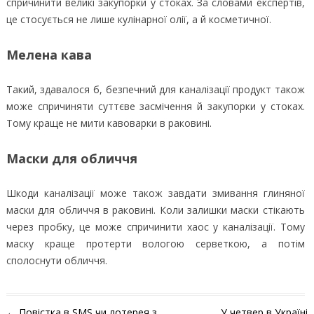
спричинити великі закупорки у стоках. За словами експертів,
це стосується не лише кулінарної олії, а й косметичної.
Мелена кава
Такий, здавалося б, безпечний для каналізації продукт також
може спричиняти суттєве засмічення й закупорки у стоках.
Тому краще не мити кавоварки в раковині.
Маски для обличчя
Шкоди каналізації може також завдати змивання глиняної
маски для обличчя в раковині. Коли залишки маски стікають
через пробку, це може спричинити хаос у каналізації. Тому
маску краще протерти вологою серветкою, а потім
сполоснути обличчя.
Навігація по запису
←
Повістка в SMS чи лотерея з
У четвер в Україні