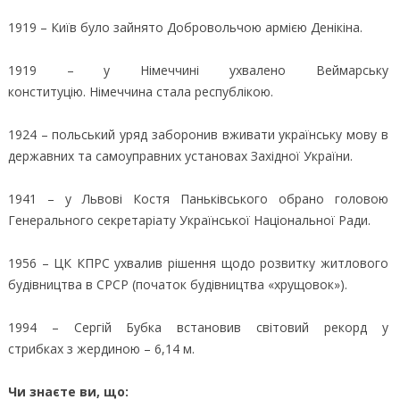
1919 – Київ було зайнято Добровольчою армією Денікіна.
1919 – у Німеччині ухвалено Веймарську
конституцію. Німеччина стала республікою.
1924 – польський уряд заборонив вживати українську мову в
державних та самоуправних установах Західної України.
1941 – у Львові Костя Паньківського обрано головою
Генерального секретаріату Української Національної Ради.
1956 – ЦК КПРС ухвалив рішення щодо розвитку житлового
будівництва в СРСР (початок будівництва «хрущовок»).
1994 – Сергій Бубка встановив світовий рекорд у
стрибках з жердиною – 6,14 м.
Чи знаєте ви, що: