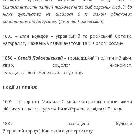
різноманітність типів і психологічних осіб окремих людей, бо
ніяке суспільство не склалося б із цілком однакових
однотипних індивідуумів». (Дмитро Чижевський)
1833 –
Ілля Борщов
– український та російський ботанік,
натураліст, фахівець у галузі анатомії та фізіології рослин.
1850 –
Сергій Подолинський
– громадський і політичний діяч,
лікар, соціолог, економіст,
публіцист, член «Женевського гуртка».
Події 31 липня:
1695 – запорожці Михайла Самойленка разом з російськими
військами взяли штурмом Кизи-Кермен, а слідом і Тавань.
1837 – закладено будівлю
(Червоний корпус) Київського університету.