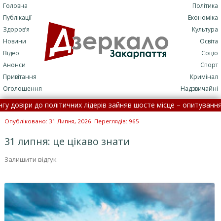
Головна
Політика
Публікації
Економіка
Здоров’я
Культура
Новини
Освіта
Відео
Соціо
Анонси
Спорт
Привітання
Кримінал
Оголошення
Надзвичайні
ри до політичних лідерів зайняв шосте місце – опитування •
Село
ації: потрапити до лікарні стане складніше
•
На Закарпатті 
Опубліковано: 31 Липня, 2026. Переглядів: 965
31 липня: це цікаво знати
Залишити відгук