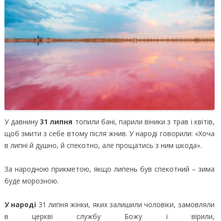
У давнину
31 липня
топили бані, парили віники з трав і квітів,
щоб змити з себе втому після жнив. У народі говорили: «Хоча
в липні й душно, й спекотно, але прощатись з ним шкода».
За народною прикметою, якщо липень був спекотний – зима
буде морозною.
У народі
31 липня жінки, яких залишили чоловіки, замовляли
в церкві службу Божу і вірили,