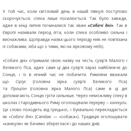
У той час, коли світловий день в нашій півкулі поступово
скорочується, спека лише посилюється. Так було завжди,
адже в кінці липня починалися так звані
«Собачі дні»
. Так в
Європі називали період літа, коли спека особливо сильна і
виснажлива. Щоправда назва цього періоду ніяк не пов’язана
із собаками, хіба що з тими, які на зірковому небі).
«Собачі дні» отримали свою назву на честь сузір’я Малого і
Великого Пса, адже саме ці два сузір’я зараз найближче до
Сонця, і їх в нічний час не побачити. Римляни вважали
що
Сіріус
(головна зірка сузір’я Великого Пса)
та
Проціон
(головна зірка Малого Пса) саме в ці дні
допомагають Сонцю гріти сильніше. Через неможливу спеку в
школах стародавнього Риму оголошували перерву –
канікули
.
Це слово походить від грецької, і буквально перекладається
як
«Собачі дні»
(Canidae — «собака»). Традиція оголошувати
«канікули» як бачимо збереглася і до наших днів.