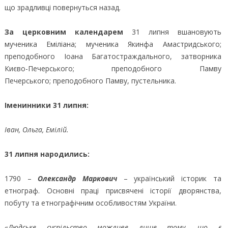
що зрадливці повернуться назад.
За церковним календарем
31 липня вшановують
мученика Еміліана; мученика Якинфа Амастридського;
преподобного Іоана Багатостраждального, затворника
Києво-Печерського; преподобного Памву
Печерського; преподобного Памву, пустельника.
Іменинники 31 липня:
Іван, Ольга, Емілій.
31 липня народились:
1790 –
Олександр Маркович
– український історик та
етнограф. Основні праці присвячені історії дворянства,
побуту та етнографічним особливостям України.
«Людське суспільство можливе лише тому, що є