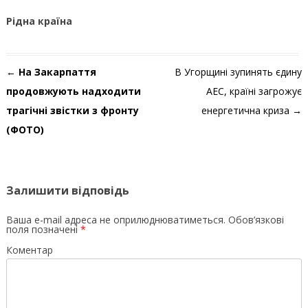
Рідна країна
Навігація по запису
←
На Закарпаття
В Угорщині зупинять єдину
продовжують надходити
АЕС, країні загрожує
трагічні звістки з фронту
енергетична криза
→
(ФОТО)
Залишити відповідь
Ваша e-mail адреса не оприлюднюватиметься.
Обов’язкові
поля позначені
*
Коментар