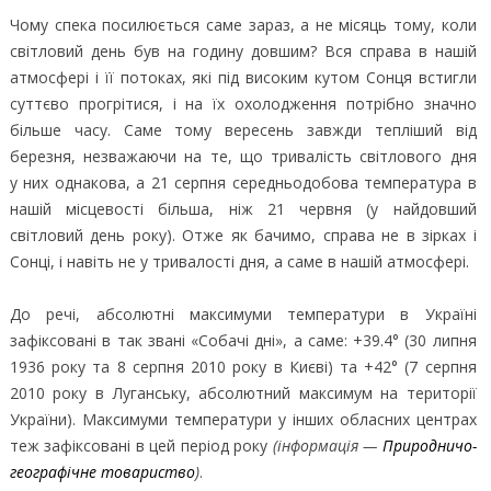
Чому спека посилюється саме зараз, а не місяць тому, коли
світловий день був на годину довшим? Вся справа в нашій
атмосфері і її потоках, які під високим кутом Сонця встигли
суттєво прогрітися, і на їх охолодження потрібно значно
більше часу. Саме тому вересень завжди тепліший від
березня, незважаючи на те, що тривалість світлового дня
у них однакова, а 21 серпня середньодобова температура в
нашій місцевості більша, ніж 21 червня (у найдовший
світловий день року). Отже як бачимо, справа не в зірках і
Сонці, і навіть не у тривалості дня, а саме в нашій атмосфері.
До речі, абсолютні максимуми температури в Україні
зафіксовані в так звані «Собачі дні», а саме: +39.4° (30 липня
1936 року та 8 серпня 2010 року в Києві) та +42° (7 серпня
2010 року в Луганську, абсолютний максимум на території
України). Максимуми температури у інших обласних центрах
теж зафіксовані в цей період року
(інформація —
Природничо-
географічне товариство
)
.