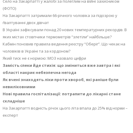
Село на Закарпатті у жалобі за полеглим на війні захисником
(ФОТО)
На Закарпатті затримали 66-річного чоловіка за підозрою у
ґвалтуванні двох дівчат
В Україні зафіксували понад 20 нових температурних рекордів. В
яких містах стовпчики термометрів “злетіли” найбільше?
Кабмін поновив правила ведення реєстру “Оберіг”. Що чекає на
чоловіків в Україні та за кордоном?
Який тиск не є нормою: МОЗ назвало цифри
Замість спеки йде стихія: що зміниться вже завтра і які
області накриє небезпечна негода
Як вчені знаходять ліки проти хвороб, які раніше були
невиліковними
Нові правила госпіталізації: потрапити до лікарні стане
складніше
На Закарпатті водність річок цього літа впала до 25% від норми –
експерт