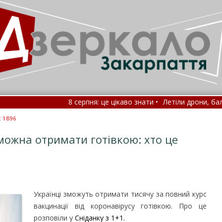
8 серпня: це цікаво знати •
Летіли дрони, балістик
На війні загинув захисник із Закарпаття (ФО
: 1896
можна отримати готівкою: хто це
Українці зможуть отримати тисячу за повний курс
вакцинації від коронавірусу готівкою.
Про це
розповіли у
Сніданку з 1+1.