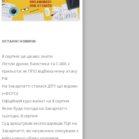
ОСТАННІ НОВИНИ
8 серпня: це цікаво знати
Летіли дрони, балістика та С-400, є
прильоти: як ППО відбила нічну атаку
РФ
На Закарпатті сталася ДТП: що відомо
(+ФОТО)
Офіційний курс валют на 8 серпня
Якою буде погода на Закарпатті
сьогодні, 8 серпня
Суд арештував експосадовців ТЦК на
Закарпатті, які незаконно списували з
військового обліку чоловіків