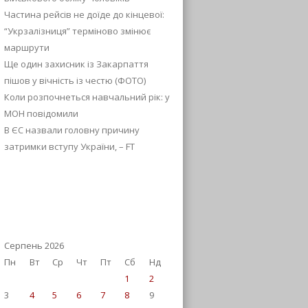
Частина рейсів не доїде до кінцевої:
“Укрзалізниця” терміново змінює
маршрути
Ще один захисник із Закарпаття
пішов у вічність із честю (ФОТО)
Коли розпочнеться навчальний рік: у
МОН повідомили
В ЄС назвали головну причину
затримки вступу України, – FT
Серпень 2026
Пн
Вт
Ср
Чт
Пт
Сб
Нд
1
2
3
4
5
6
7
8
9