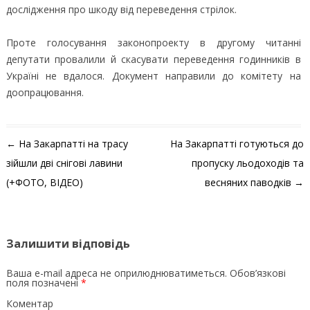
дослідження про шкоду від переведення стрілок.
Проте голосування законопроекту в другому читанні
депутати провалили й скасувати переведення годинників в
Україні не вдалося. Документ направили до комітету на
доопрацювання.
Навігація по запису
←
На Закарпатті на трасу
На Закарпатті готуються до
зійшли дві снігові лавини
пропуску льодоходів та
(+ФОТО, ВІДЕО)
весняних паводків
→
Залишити відповідь
Ваша e-mail адреса не оприлюднюватиметься.
Обов’язкові
поля позначені
*
Коментар