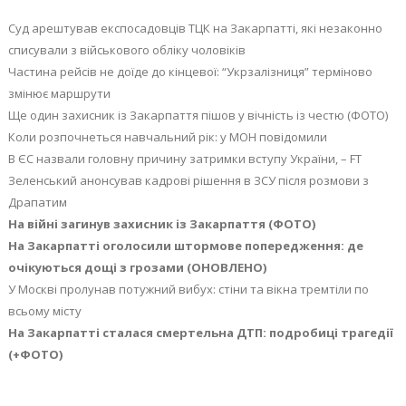
Суд арештував експосадовців ТЦК на Закарпатті, які незаконно
списували з військового обліку чоловіків
Частина рейсів не доїде до кінцевої: “Укрзалізниця” терміново
змінює маршрути
Ще один захисник із Закарпаття пішов у вічність із честю (ФОТО)
Коли розпочнеться навчальний рік: у МОН повідомили
В ЄС назвали головну причину затримки вступу України, – FT
Зеленський анонсував кадрові рішення в ЗСУ після розмови з
Драпатим
На війні загинув захисник із Закарпаття (ФОТО)
На Закарпатті оголосили штормове попередження: де
очікуються дощі з грозами (ОНОВЛЕНО)
У Москві пролунав потужний вибух: стіни та вікна тремтіли по
всьому місту
На Закарпатті сталася смертельна ДТП: подробиці трагедії
(+ФОТО)