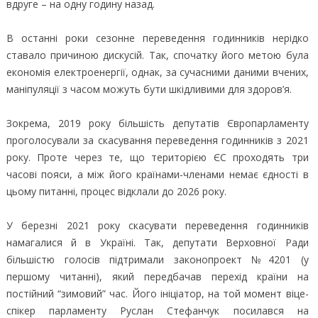
вдруге – на одну годину назад.
В останні роки сезонне переведення годинників нерідко
ставало причиною дискусій. Так, спочатку його метою була
економія електроенергії, однак, за сучасними даними вчених,
маніпуляції з часом можуть бути шкідливими для здоров’я.
Зокрема, 2019 року більшість депутатів Європарламенту
проголосували за скасування переведення годинників з 2021
року. Проте через те, що територією ЄС проходять три
часові пояси, а між його країнами-членами немає єдності в
цьому питанні, процес відклали до 2026 року.
У березні 2021 року скасувати переведення годинників
намагалися й в Україні. Так, депутати Верховної Ради
більшістю голосів підтримали законопроект №4201 (у
першому читанні), який передбачав перехід країни на
постійний “зимовий” час. Його ініціатор, на той момент віце-
спікер парламенту Руслан Стефанчук посилався на