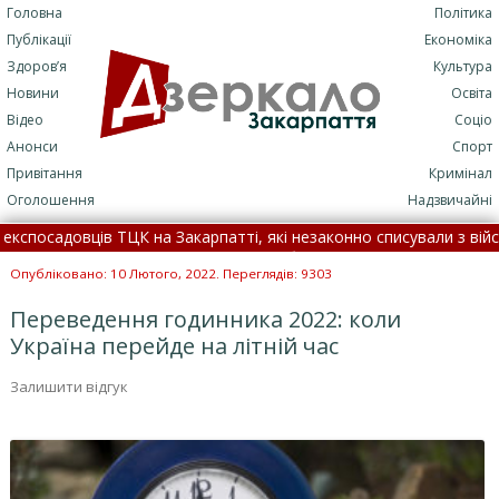
Головна
Політика
Публікації
Економіка
Здоров’я
Культура
Новини
Освіта
Відео
Соціо
Анонси
Спорт
Привітання
Кримінал
Оголошення
Надзвичайні
садовців ТЦК на Закарпатті, які незаконно списували з військовог
лася смертельна ДТП: подробиці трагедії (+ФОТО)
•
7 серп
Опубліковано: 10 Лютого, 2022. Переглядів: 9303
Переведення годинника 2022: коли
Україна перейде на літній час
Залишити відгук