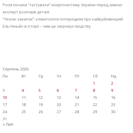
Росія почала “тестувати” енергосистему України перед зимою:
експерт розповів деталі
“Океан закипає”: кліматологи попередили про найруйнівніший
Ель-Ніньйо в історії – чим це загрожує людству
Серпень 2026
Пн
Вт
Ср
Чт
Пт
Сб
Нд
1
2
3
4
5
6
7
8
9
10
11
12
13
14
15
16
17
18
19
20
21
22
23
24
25
26
27
28
29
30
31
« Лип