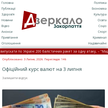
Головна
Політика
Публікації
Економіка
Здоров’я
Культура
Новини
Освіта
Відео
Соціо
Анонси
Спорт
Привітання
Кримінал
Оголошення
Надзвичайні
пускати по Україні 200 балістичних ракет за одну атаку, – “Мадяр”
ць закликав провести масштабні перевірки ТЦК на Закарп
Опубліковано: 3 Липня, 2026. Переглядів: 146
Офіційний курс валют на 3 липня
Залишити відгук