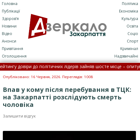
Головна
Політика
Публікації
Економіка
Здоров’я
Культура
Новини
Освіта
Відео
Соціо
Анонси
Спорт
Привітання
Кримінал
Оголошення
Надзвичайні
нгу довіри до політичних лідерів зайняв шосте місце – опитуванн
піталізації: потрапити до лікарні стане складніше
•
На Зак
Опубліковано: 16 Червня, 2026. Переглядів: 1008
Впав у кому після перебування в ТЦК:
на Закарпатті розслідують смерть
чоловіка
Залишити відгук