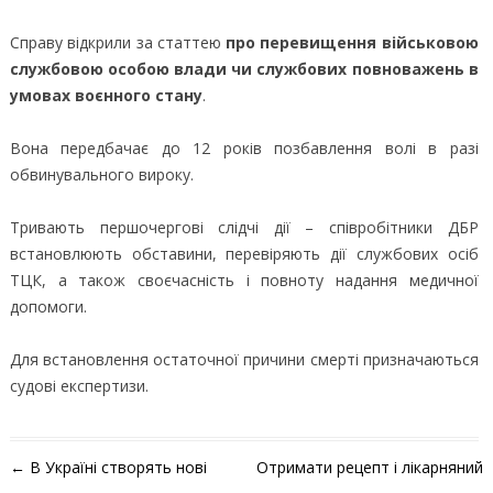
Справу відкрили за статтею
про перевищення військовою
службовою особою влади чи службових повноважень в
умовах воєнного стану
.
Вона передбачає до 12 років позбавлення волі в разі
обвинувального вироку.
Тривають першочергові слідчі дії – співробітники ДБР
встановлюють обставини, перевіряють дії службових осіб
ТЦК, а також своєчасність і повноту надання медичної
допомоги.
Для встановлення остаточної причини смерті призначаються
судові експертизи.
Навігація по запису
←
В Україні створять нові
Отримати рецепт і лікарняний