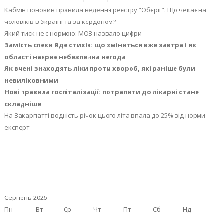
Кабмін поновив правила ведення реєстру “Оберіг”. Що чекає на
чоловіків в Україні та за кордоном?
Який тиск не є нормою: МОЗ назвало цифри
Замість спеки йде стихія: що зміниться вже завтра і які
області накриє небезпечна негода
Як вчені знаходять ліки проти хвороб, які раніше були
невиліковними
Нові правила госпіталізації: потрапити до лікарні стане
складніше
На Закарпатті водність річок цього літа впала до 25% від норми –
експерт
Серпень 2026
Пн
Вт
Ср
Чт
Пт
Сб
Нд