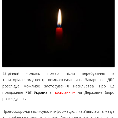
29-річний чоловік помер після перебування в
територіальному центрі комплектування на Закарпатті. ДБР
розслідує можливе застосування насильства.
Про це
повідомляє
РБК-Україна
з
посиланням
на Державне бюро
розслідувань.
Правоохоронці зафіксували інформацію, яка з’явилася в медіа
та соціальних мережах щодо ймовірного застосування до