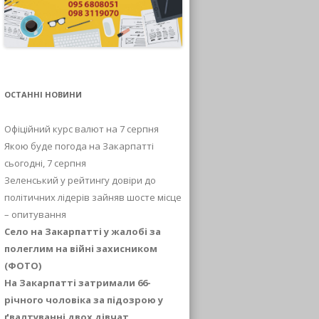
ОСТАННІ НОВИНИ
Офіційний курс валют на 7 серпня
Якою буде погода на Закарпатті
сьогодні, 7 серпня
Зеленський у рейтингу довіри до
політичних лідерів зайняв шосте місце
– опитування
Село на Закарпатті у жалобі за
полеглим на війні захисником
(ФОТО)
На Закарпатті затримали 66-
річного чоловіка за підозрою у
ґвалтуванні двох дівчат