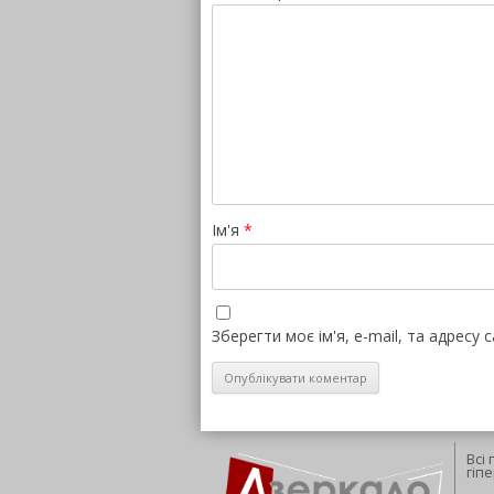
Ім'я
*
Зберегти моє ім'я, e-mail, та адресу
Всі
гіп