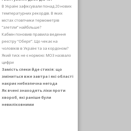
В Україні зафіксували понад 20 нових
температурних рекордів. В яких
містах стовпчики термометрів
“злетіли” найбільше?
Кабмін поновив правила ведення
реєстру “Оберіг”. Що чекає на
чоловіків в Україні та за кордоном?
Який тиск не є нормою: МОЗ назвало
цифри
Замість спеки йде стихія: що
зміниться вже завтра і які області
накриє небезпечна негода
Як вчені знаходять ліки проти
хвороб, які раніше були
невиліковними