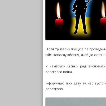
Після тривалих пошуків та проведен
військовослужбовця, який до останнь
У Рахівській міській раді вислови
полеглого воїна.
Інформацію про дату та час зустрі
додатково.