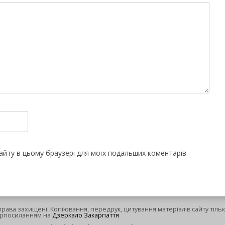
 сайту в цьому браузері для моїх подальших коментарів.
 права захищені. Копіювання, передрук, цитування матеріалів сайту тільк
ерпосиланням на
Дзеркало Закарпаття