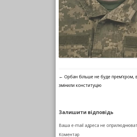
Навігація по запису
←
Орбан більше не буде прем’єром, 
змінили конституцію
Залишити відповідь
Ваша e-mail адреса не оприлюднюва
Коментар