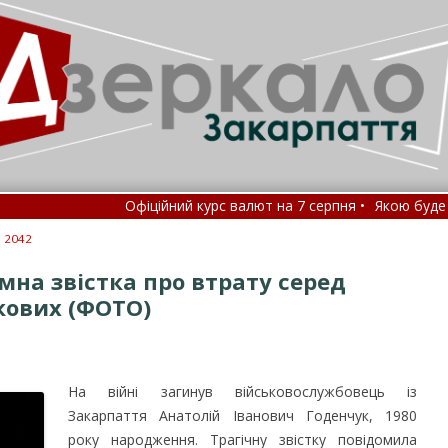
Офіційний курс валют на 7 серпня •
Якою буде погода на
Замість спеки йде стихія: що зміниться вже завтр
: 2042
мна звістка про втрату серед
кових (ФОТО)
На війні загинув військовослужбовець із
Закарпаття Анатолій Іванович Годенчук, 1980
року народження. Трагічну звістку повідомила