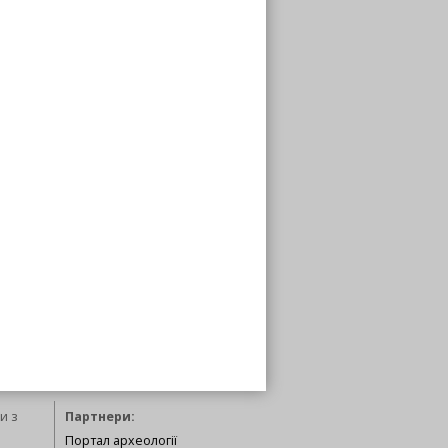
и з
Партнери:
Портал археології