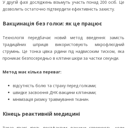
У другій фазі досліджень візьмуть участь понад 200 осіб. Це
дозволить остаточно підтвердити ефективність захисту.
Вакцинація без голки: як це працює
Технологія передбачає новий метод введення: замість
традиційних шприців використовують мікрофлюїдний
струмінь. Це тонка цівка рідини під надвисоким тиском, яка
проникає безпосередньо в клітини шкіри за частки секунди.
Метод має кілька переваг:
відсутність болю та страху перед голками;
швидке засвоєння ДНК-вакцини клітинами;
мінімізація ризику травмування тканин.
Кінець реактивній медицині
Зараз лікарі діють постфактум: вакцини створюють, коли