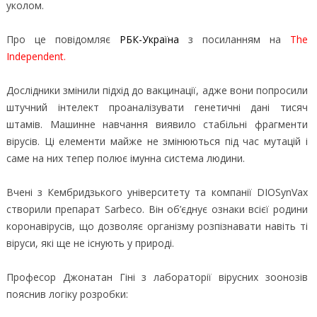
уколом.
Про це повідомляє
РБК-Україна
з посиланням на
The
Independent
.
Дослідники змінили підхід до вакцинації, адже вони попросили
штучний інтелект проаналізувати генетичні дані тисяч
штамів. Машинне навчання виявило стабільні фрагменти
вірусів. Ці елементи майже не змінюються під час мутацій і
саме на них тепер полює імунна система людини.
Вчені з Кембридзького університету та компанії DIOSynVax
створили препарат Sarbeco. Він об’єднує ознаки всієї родини
коронавірусів, що дозволяє організму розпізнавати навіть ті
віруси, які ще не існують у природі.
Професор Джонатан Гіні з лабораторії вірусних зоонозів
пояснив логіку розробки: