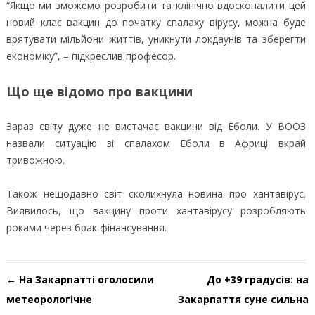
“Якщо ми зможемо розробити та клінічно вдосконалити цей
новий клас вакцин до початку спалаху вірусу, можна буде
врятувати мільйони життів, уникнути локдаунів та зберегти
економіку”, – підкреслив професор.
Що ще відомо про вакцини
Зараз світу дуже не вистачає вакцини від Еболи. У ВООЗ
назвали ситуацію зі спалахом Еболи в Африці вкрай
тривожною.
Також нещодавно світ сколихнула новина про хантавірус.
Виявилось, що вакцину проти хантавірусу розробляють
роками через брак фінансування.
Навігація по запису
←
На Закарпатті оголосили
До +39 градусів: на
метеорологічне
Закарпаття суне сильна