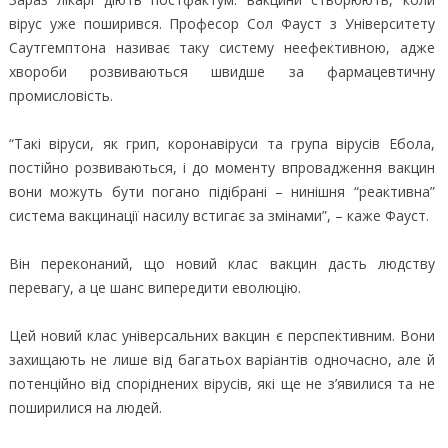
вірус уже поширився. Професор Сол Фауст з Університету
Саутгемптона називає таку систему неефективною, адже
хвороби розвиваються швидше за фармацевтичну
промисловість.
“Такі віруси, як грип, коронавіруси та група вірусів Ебола,
постійно розвиваються, і до моменту впровадження вакцин
вони можуть бути погано підібрані – нинішня “реактивна”
система вакцинації насилу встигає за змінами”, – каже Фауст.
Він переконаний, що новий клас вакцин дасть людству
перевагу, а це шанс випередити еволюцію.
Цей новий клас універсальних вакцин є перспективним. Вони
захищають не лише від багатьох варіантів одночасно, але й
потенційно від споріднених вірусів, які ще не з’явилися та не
поширилися на людей.