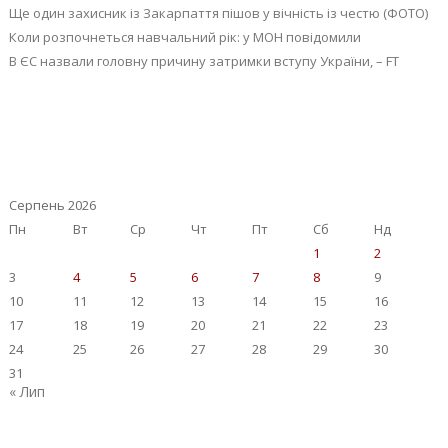
Ще один захисник із Закарпаття пішов у вічність із честю (ФОТО)
Коли розпочнеться навчальний рік: у МОН повідомили
В ЄС назвали головну причину затримки вступу України, – FT
Серпень 2026
Пн
Вт
Ср
Чт
Пт
Сб
Нд
1
2
3
4
5
6
7
8
9
10
11
12
13
14
15
16
17
18
19
20
21
22
23
24
25
26
27
28
29
30
31
« Лип