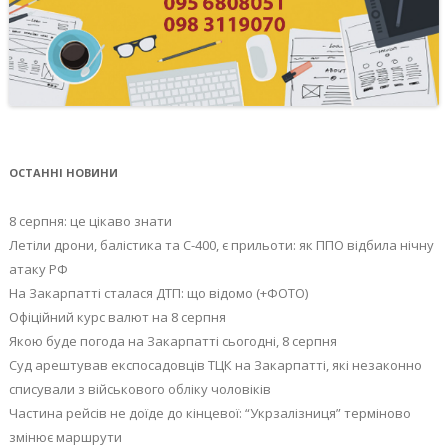
ОСТАННІ НОВИНИ
8 серпня: це цікаво знати
Летіли дрони, балістика та С-400, є прильоти: як ППО відбила нічну
атаку РФ
На Закарпатті сталася ДТП: що відомо (+ФОТО)
Офіційний курс валют на 8 серпня
Якою буде погода на Закарпатті сьогодні, 8 серпня
Суд арештував експосадовців ТЦК на Закарпатті, які незаконно
списували з військового обліку чоловіків
Частина рейсів не доїде до кінцевої: “Укрзалізниця” терміново
змінює маршрути