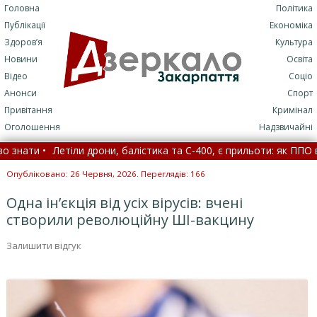
Головна
Політика
Публікації
Економіка
Здоров’я
Культура
Новини
Освіта
Відео
Соціо
Анонси
Спорт
Привітання
Кримінал
Оголошення
Надзвичайні
и •
Летіли дрони, балістика та С-400, є прильоти: як ППО відбила
исник із Закарпаття (ФОТО)
•
Опубліковано: 26 Червня, 2026. Переглядів: 166
Одна ін’єкція від усіх вірусів: вчені
створили революційну ШІ-вакцину
Залишити відгук