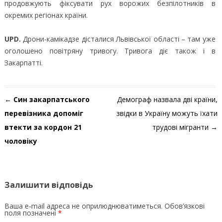
продовжують фіксувати рух ворожих безпілотників в
окремих регіонах країни.
UPD.
Дрони-камікадзе дісталися Львівської області – там уже
оголошено повітряну тривогу. Тривога діє також і в
Закарпатті.
Навігація по запису
←
Син закарпатського
Демограф назвала дві країни,
перевізника допоміг
звідки в Україну можуть їхати
втекти за кордон 21
трудові мігранти
→
чоловіку
Залишити відповідь
Ваша e-mail адреса не оприлюднюватиметься.
Обов’язкові
поля позначені
*