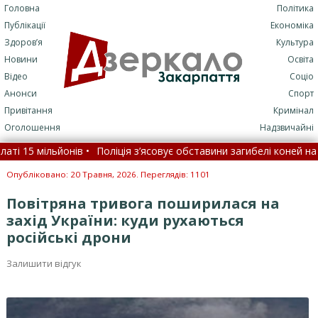
Головна
Політика
Публікації
Економіка
Здоров’я
Культура
Новини
Освіта
Відео
Соціо
Анонси
Спорт
Привітання
Кримінал
Оголошення
Надзвичайні
5 мільйонів •
Поліція з’ясовує обставини загибелі коней на Закар
 •
5 серпня: це цікаво знати •
Чехія припиняє надавати тимчасов
Опубліковано: 20 Травня, 2026. Переглядів: 1101
Повітряна тривога поширилася на
захід України: куди рухаються
російські дрони
Залишити відгук