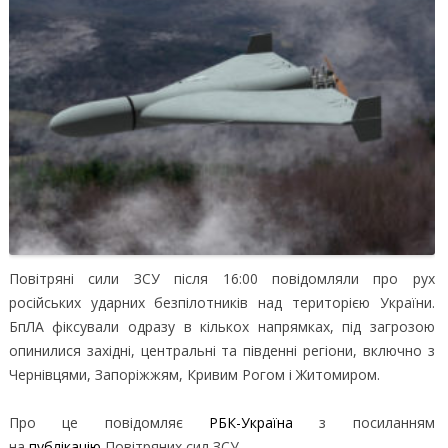
Повітряні сили ЗСУ після 16:00 повідомляли про рух
російських ударних безпілотників над територією України.
БпЛА фіксували одразу в кількох напрямках, під загрозою
опинилися західні, центральні та південні регіони, включно з
Чернівцями, Запоріжжям, Кривим Рогом і Житомиром.
Про це повідомляє
РБК-Україна
з посиланням
на
публікацію
Повітряних сил ЗСУ.