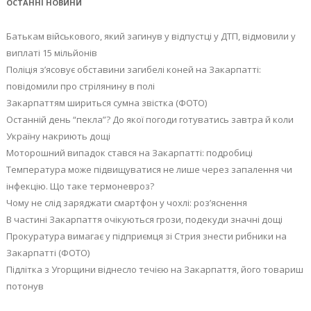
ОСТАННІ НОВИНИ
Батькам військового, який загинув у відпустці у ДТП, відмовили у
виплаті 15 мільйонів
Поліція з’ясовує обставини загибелі коней на Закарпатті:
повідомили про стрілянину в полі
Закарпаттям шириться сумна звістка (ФОТО)
Останній день “пекла”? До якої погоди готуватись завтра й коли
Україну накриють дощі
Моторошний випадок стався на Закарпатті: подробиці
Температура може підвищуватися не лише через запалення чи
інфекцію. Що таке термоневроз?
Чому не слід заряджати смартфон у чохлі: роз’яснення
В частині Закарпаття очікуються грози, подекуди значні дощі
Прокуратура вимагає у підприємця зі Стрия знести рибники на
Закарпатті (ФОТО)
Підлітка з Угорщини віднесло течією на Закарпаття, його товариш
потонув