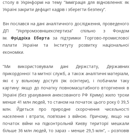
столу в Укрінформі на тему “Імміграція для відновлення: як
Україні закрити дефіцит кадрів і зберегти безпеку”.
Він послався на дані аналітичного дослідження, проведеного
ДП “Укрпромзовнішекспертиза” спільно з Фондом
ім.
Фрідріха Еберта
за підтримки Торгово-промислової
палати України та Інституту розвитку національної
економіки.
“Ми використовували дані Держстату, Державних
прикордонної та митної служб, а також аналітичні матеріали,
які є у вільному доступі (як осінтери), і побачили таку
картину: якщо до початку повномасштабного вторгнення в
Україні (без урахування анексованого РФ Криму) жило трохи
менше 41 млн людей, то станом на початок цього року 0 39,5
млн. Йдеться про природне скорочення чисельності
населення і втрати, пов’язані з війною. Причому, якщо на
початок війни на підконтрольній Києву території мешкали
більше 36 млн людей, то зараз – менше 29,5 млн”, – розповів