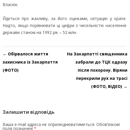
Власюк.
Йдеться про жахливу, за його оцінками, ситуацію у країні.
Надто, якщо порівнювати ці цифри з чисельністю населення
держави станом на 1992 рік – 52 млн.
Навігація по запису
←
Обірвалося життя
На Закарпатті священника
захисника із Закарпаття
забрали до ТЦК одразу
(ФОТО)
після похорону. Віряни
перекрили рух на трасі
(ФОТО, ВІДЕО)
→
Залишити відповідь
Ваша e-mail адреса не оприлюднюватиметься.
Обов’язкові
поля позначені
*