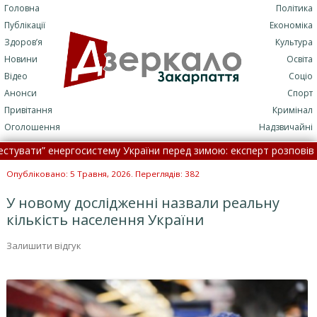
Головна
Політика
Публікації
Економіка
Здоров’я
Культура
Новини
Освіта
Відео
Соціо
Анонси
Спорт
Привітання
Кримінал
Оголошення
Надзвичайні
ати” енергосистему України перед зимою: експерт розповів деталі
стався землетрус: якої сили
•
Офіційний курс валют на 9 серпн
Опубліковано: 5 Травня, 2026. Переглядів: 382
У новому дослідженні назвали реальну
кількість населення України
Залишити відгук