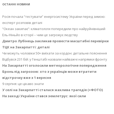
ОСТАННІ НОВИНИ
Росія почала “тестувати” енергосистему України перед зимою:
експерт розповів деталі
“Океан закипає”: кліматологи попередили про найруйнівніший
Ель-Ніньйо в історії – чим це загрожує людству
Дмитро Лубінець закликав провести масштабні перевірки
ТЦК на Закарпатті: деталі
Чи можуть чоловіки 50+ виїхати за кордон: детальне пояснення
Відбувся 231 бій: у Генштабі назвали найважчі напрямки фронту
На Закарпатті оголосили метеорологічне попередження
Бронь під загрозою: хто з українців може втратити
відстрочку вже з 1 вересня
9 серпня: це цікаво знати
У селі на Закарпатті сталася жахлива трагедія (+ФОТО)
На заході України стався землетрус: якої сили