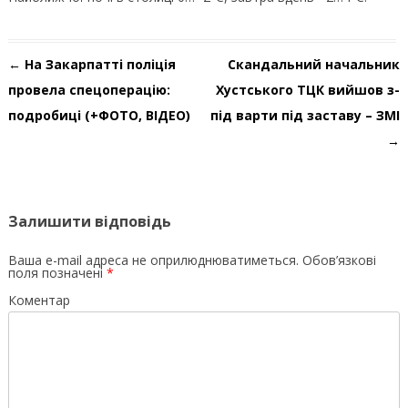
Навігація по запису
←
На Закарпатті поліція
Скандальний начальник
провела спецоперацію:
Хустського ТЦК вийшов з-
подробиці (+ФОТО, ВІДЕО)
під варти під заставу – ЗМІ
→
Залишити відповідь
Ваша e-mail адреса не оприлюднюватиметься.
Обов’язкові
поля позначені
*
Коментар