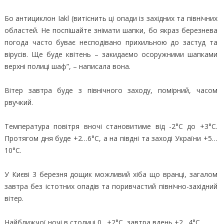
Бо антициклон Iakl (витіснить ці опади із західних та північних
областей. Не поспішайте знімати шапки, бо якраз березнева
погода часто буває несподівано прихильною до застуд та
вірусів. Ще буде квітень – закидаємо осоружними шапками
верхні полиці шаф”, – написала вона.
Вітер завтра буде з північного заходу, помірний, часом
рвучкий.
Температура повітря вночі становитиме від -2°С до +3°С.
Протягом дня буде +2…6°С, а на півдні та заході України +5…
10°С.
У Києві 3 березня дощик можливий хіба що вранці, загалом
завтра без істотних опадів та поривчастий північно-західний
вітер.
Найближчої ночі в столиці 0…+2°С, завтра вдень +2…4°С.