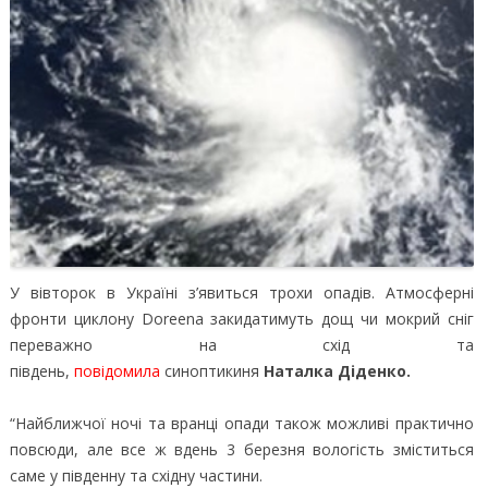
У вівторок в Україні з’явиться трохи опадів. Атмосферні
фронти циклону Doreena закидатимуть дощ чи мокрий сніг
переважно на схід та
південь,
повідомила
синоптикиня
Наталка Діденко.
“Найближчої ночі та вранці опади також можливі практично
повсюди, але все ж вдень 3 березня вологість зміститься
саме у південну та східну частини.