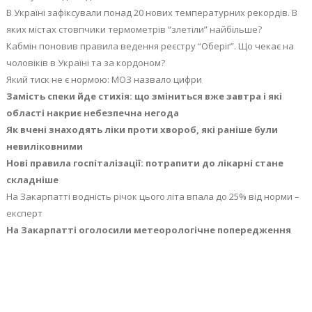
В Україні зафіксували понад 20 нових температурних рекордів. В
яких містах стовпчики термометрів “злетіли” найбільше?
Кабмін поновив правила ведення реєстру “Оберіг”. Що чекає на
чоловіків в Україні та за кордоном?
Який тиск не є нормою: МОЗ назвало цифри
Замість спеки йде стихія: що зміниться вже завтра і які
області накриє небезпечна негода
Як вчені знаходять ліки проти хвороб, які раніше були
невиліковними
Нові правила госпіталізації: потрапити до лікарні стане
складніше
На Закарпатті водність річок цього літа впала до 25% від норми –
експерт
На Закарпатті оголосили метеорологічне попередження