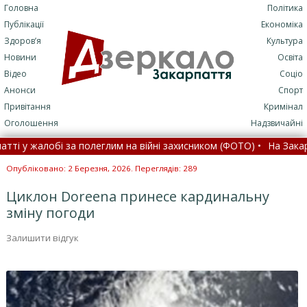
Головна
Політика
Публікації
Економіка
Здоров’я
Культура
Новини
Освіта
Відео
Соціо
Анонси
Спорт
Привітання
Кримінал
Оголошення
Надзвичайні
 жалобі за полеглим на війні захисником (ФОТО) •
На Закарпатті
ть річок цього літа впала до 25% від норми – експерт •
На Зака
Опубліковано: 2 Березня, 2026. Переглядів: 289
Циклон Doreena принесе кардинальну
зміну погоди
Залишити відгук