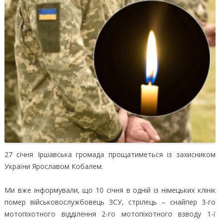
27 січня Іршавська громада прощатиметься із захисником
України Ярославом Кобалем.
Ми вже інформували, що 10 січня в одній із німецьких клінік
помер військовослужбовець ЗСУ, стрілець – снайпер 3-го
мотопіхотного відділення 2-го мотопіхотного взводу 1-ї