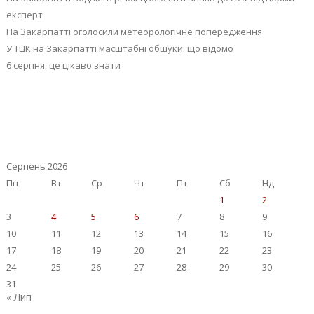
експерт
На Закарпатті оголосили метеорологічне попередження
У ТЦК на Закарпатті масштабні обшуки: що відомо
6 серпня: це цікаво знати
Серпень 2026
Пн
Вт
Ср
Чт
Пт
Сб
Нд
1
2
3
4
5
6
7
8
9
10
11
12
13
14
15
16
17
18
19
20
21
22
23
24
25
26
27
28
29
30
31
« Лип