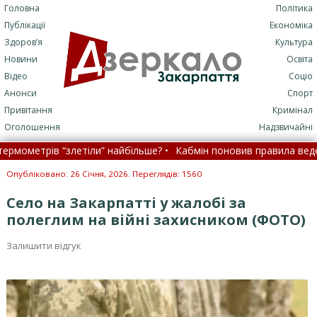
Головна
Політика
Публікації
Економіка
Здоров’я
Культура
Новини
Освіта
Відео
Соціо
Анонси
Спорт
Привітання
Кримінал
Оголошення
Надзвичайні
етрів “злетіли” найбільше? •
Кабмін поновив правила ведення ре
Війна забрала життя ще одного закарпатця (ФОТО) •
Опубліковано: 26 Січня, 2026. Переглядів: 1560
Село на Закарпатті у жалобі за
полеглим на війні захисником (ФОТО)
Залишити відгук