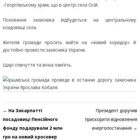
-Георгіївському храмі, що в центрі села Осій.
Поховання захисника відбудеться на центральному
кладовищі села.
Жителів громади просять вийти на «живий коридор» й
достойно провести захисника України.
Щирі співчуття та вічна пам’ять.
Навігація по запису
←
На Закарпатті
Президент доручив
посадовиці Пенсійного
прискорити відновлення
фонду подарували 2 млн
енергопостачання
→
грн на новий кросовер