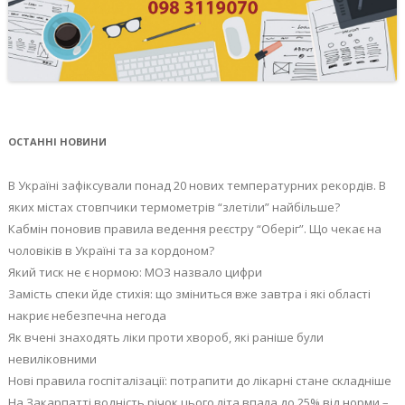
ОСТАННІ НОВИНИ
В Україні зафіксували понад 20 нових температурних рекордів. В
яких містах стовпчики термометрів “злетіли” найбільше?
Кабмін поновив правила ведення реєстру “Оберіг”. Що чекає на
чоловіків в Україні та за кордоном?
Який тиск не є нормою: МОЗ назвало цифри
Замість спеки йде стихія: що зміниться вже завтра і які області
накриє небезпечна негода
Як вчені знаходять ліки проти хвороб, які раніше були
невиліковними
Нові правила госпіталізації: потрапити до лікарні стане складніше
На Закарпатті водність річок цього літа впала до 25% від норми –