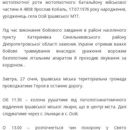
мотопіхотної роти мотопіхотного батальйону військової
частини А 4808 Ярослав Кобаль, 17.07.1976 року народження,
уродженець села Осій Іршавської МТГ.
Під час виконання бойового завдання в районі населеного
пункту Катеринівка Синельниківського району
Дніпропетровської області захисник України отримав важке
бойове травмування внаслідок ураження ворожим
безпілотним літальним апаратом й проходив лікування за
кордоном…
Завтра, 27 січня, Іршавська міська територіальна громада
проводжатиме Героя в останню дорогу.
Об 11.30 – колона рушатиме від патологоанатомічного
відділення Іршавської міської лікарні, що в центрі міста. Далі
слідуватиме через с. Ільницю в с. Осій.
О 13.00 – розпочнеться чин похорону у Свято