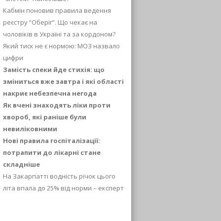
Кабмін поновив правила ведення
реєстру “Оберіг”. Що чекає на
чоловіків в Україні та за кордоном?
Який тиск не є нормою: МОЗ назвало
цифри
Замість спеки йде стихія: що
зміниться вже завтра і які області
накриє небезпечна негода
Як вчені знаходять ліки проти
хвороб, які раніше були
невиліковними
Нові правила госпіталізації:
потрапити до лікарні стане
складніше
На Закарпатті водність річок цього
літа впала до 25% від норми – експерт