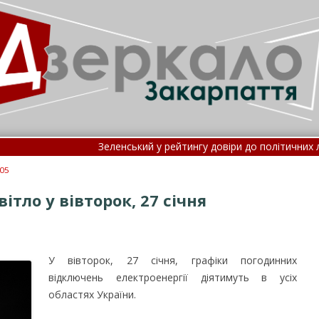
Зеленський у рейтингу довіри до політичних лідері
Нові правила госпіталізації: потрапити до лі
805
тло у вівторок, 27 січня
У вівторок, 27 січня, графіки погодинних
відключень електроенергії діятимуть в усіх
областях України.