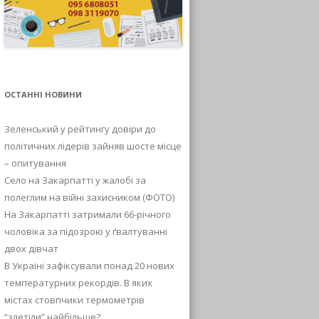
ОСТАННІ НОВИНИ
Зеленський у рейтингу довіри до
політичних лідерів зайняв шосте місце
– опитування
Село на Закарпатті у жалобі за
полеглим на війні захисником (ФОТО)
На Закарпатті затримали 66-річного
чоловіка за підозрою у ґвалтуванні
двох дівчат
В Україні зафіксували понад 20 нових
температурних рекордів. В яких
містах стовпчики термометрів
“злетіли” найбільше?