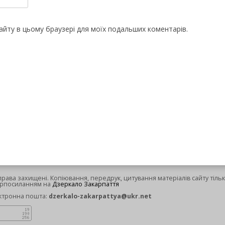
 сайту в цьому браузері для моїх подальших коментарів.
 права захищені. Копіювання, передрук, цитування матеріалів сайту тільк
ерпосиланням на
Дзеркало Закарпаття
ктронна пошта:
dzerkalo-zakarpattya@ukr.net