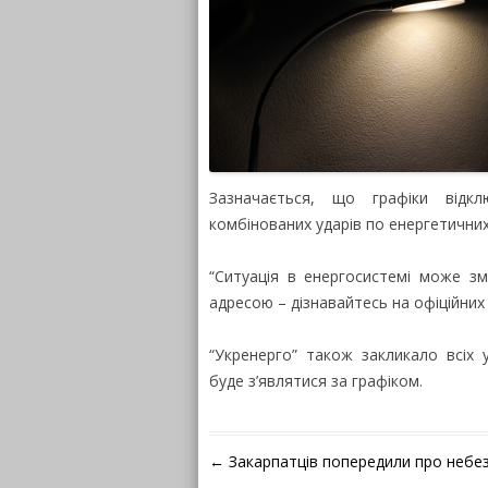
Зазначається, що графіки відк
комбінованих ударів по енергетичних
“Ситуація в енергосистемі може зм
адресою – дізнавайтесь на офіційних 
“Укренерго” також закликало всіх 
буде з’являтися за графіком.
Навігація по запису
←
Закарпатців попередили про небез