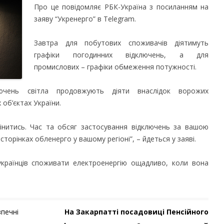
Про це повідомляє РБК-Україна з посиланням на
заяву “Укренерго” в Telegram.
Завтра для побутових споживачів діятимуть
графіки погодинних відключень, а для
промислових – графіки обмеження потужності.
лючень світла продовжують діяти внаслідок ворожих
 об’єктах України.
інитись. Час та обсяг застосування відключень за вашою
сторінках обленерго у вашому регіоні”, – йдеться у заяві.
українців споживати електроенергію ощадливо, коли вона
печні
На Закарпатті посадовиці Пенсійного