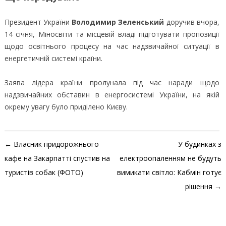
Президент України
Володимир Зеленський
доручив вчора,
14 січня, Міносвіти та місцевій владі підготувати пропозиції
щодо освітнього процесу на час надзвичайної ситуації в
енергетичній системі країни.
Заява лідера країни пролунала під час наради щодо
надзвичайних обставин в енергосистемі України, на якій
окрему увагу було приділено Києву.
Навігація по запису
←
Власник придорожнього
У будинках з
кафе на Закарпатті спустив на
електроопаленням не будуть
туристів собак (ФОТО)
вимикати світло: Кабмін готує
рішення
→