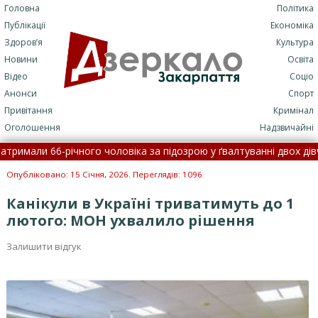
Головна
Політика
Публікації
Економіка
Здоров’я
Культура
Новини
Освіта
Відео
Соціо
Анонси
Спорт
Привітання
Кримінал
Оголошення
Надзвичайні
али 66-річного чоловіка за підозрою у ґвалтуванні двох дівчат •
сили метеорологічне попередження •
У ТЦК на Закарпатті масшт
Опубліковано: 15 Січня, 2026. Переглядів: 1096
Канікули в Україні триватимуть до 1
лютого: МОН ухвалило рішення
Залишити відгук