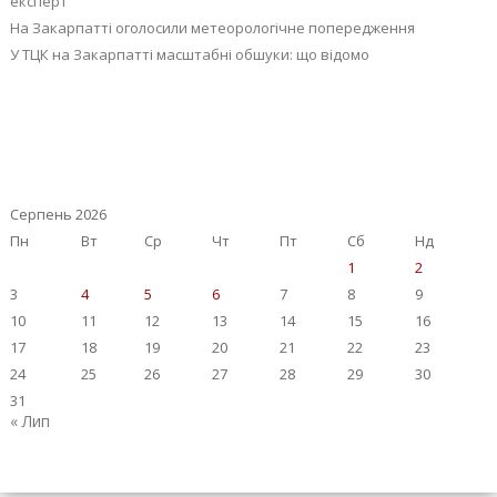
експерт
На Закарпатті оголосили метеорологічне попередження
У ТЦК на Закарпатті масштабні обшуки: що відомо
Серпень 2026
Пн
Вт
Ср
Чт
Пт
Сб
Нд
1
2
3
4
5
6
7
8
9
10
11
12
13
14
15
16
17
18
19
20
21
22
23
24
25
26
27
28
29
30
31
« Лип