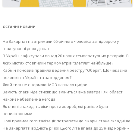
ОСТАННІ НОВИНИ
На Закарпатті затримали 66-річного чоловіка за підозрою у
ґвалтуванні двох дівчат
В Україні зафіксували понад 20 нових температурних рекордів. В
яких містах стовпчики термометрів “злетіли” найбільше?
Кабмін поновив правила ведення реєстру “Оберіг”. Що чекає на
чоловіків в Україні та за кордоном?
Який тиск не є нормою: МОЗ назвало цифри
Замість спеки йде стихія: що зміниться вже завтра і які області
накриє небезпечна негода
Як вчені знаходять ліки проти хвороб, які раніше були
невиліковними
Нові правила госпіталізації: потрапити до лікарні стане складніше
На Закарпатті водність річок цього літа впала до 25% від норми –