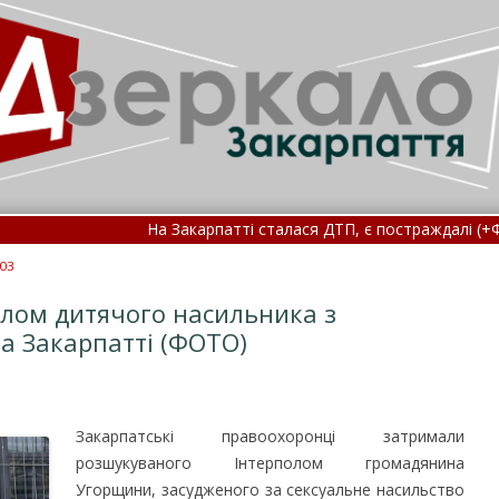
На Закарпатті сталася ДТП, є постраждалі (+ФОТО) 
В ЄС назвали головну причину затримки вступу Україн
403
лом дитячого насильника з
а Закарпатті (ФОТО)
Закарпатські правоохоронці затримали
розшукуваного Інтерполом громадянина
Угорщини, засудженого за сексуальне насильство