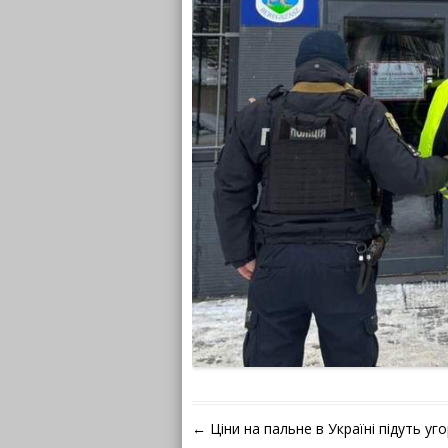
Навігація по запису
←
Ціни на пальне в Україні підуть уг