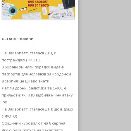
ОСТАННІ НОВИНИ
На Закарпатті сталася ДТП, є
постраждалі (+ФОТО)
В Україні змінили порядок видачі
паспортів для чоловіків за кордоном
8 серпня: це цікаво знати
Летіли дрони, балістика та С-400, є
прильоти: як ППО відбила нічну атаку
РФ
На Закарпатті сталася ДТП: що відомо
(+ФОТО)
Офіційний курс валют на 8 серпня
Якою буде погода на Закарпатті