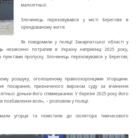
малолітньої.
Злочинець переховувався у місті Берегове в
орендованому житлі.
Як повідомили у поліції Закарпатської області у
ець незаконно потрапив в Україну наприкінці 2025 року,
пунктами пропуску. Злочинець переховувався у Берегові,
ному розшуку, оголошеному правоохоронцями Угорщини.
ння покарання, призначеного вироком суду за вчинення
ітньої доньки його співмешканки. У березні 2025 року його
 позбавлення волі», – розповіли у поліції.
римали угорця та помістили до ізолятора тимчасового