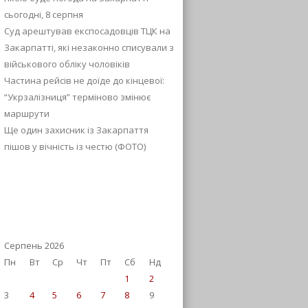
сьогодні, 8 серпня
Суд арештував експосадовців ТЦК на
Закарпатті, які незаконно списували з
військового обліку чоловіків
Частина рейсів не доїде до кінцевої:
“Укрзалізниця” терміново змінює
маршрути
Ще один захисник із Закарпаття
пішов у вічність із честю (ФОТО)
Серпень 2026
Пн
Вт
Ср
Чт
Пт
Сб
Нд
1
2
3
4
5
6
7
8
9