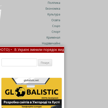
Політика
Економіка
Культура
Освіта
Соціо
Спорт
Кримінал
Надзвичайні
•
В Україні змінили порядок видачі паспортів для чоловіків за ко
и, – FT •
Пошук