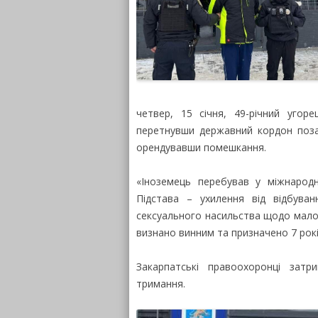
четвер, 15 січня, 49-річний угор
перетнувши державний кордон поза 
орендувавши помешкання.
«Іноземець перебував у міжнарод
Підстава – ухилення від відбува
сексуального насильства щодо малол
визнано винним та призначено 7 років
Закарпатські правоохоронці зат
тримання.