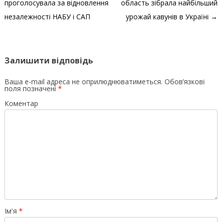
проголосувала за відновлення
область зібрала найбільший
незалежності НАБУ і САП
урожай кавунів в Україні
→
Залишити відповідь
Ваша e-mail адреса не оприлюднюватиметься.
Обов’язкові
поля позначені
*
Коментар
Ім'я
*