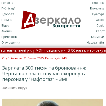
Головна
Політика
Публікації
Економіка
Здоров’я
Культура
Новини
Освіта
Відео
Соціо
Анонси
Спорт
Привітання
Кримінал
Оголошення
Надзвичайні
авчальний рік: у МОН повідомили •
В ЄС назвали головну причину
слідок удару блискавки постраждали хлопець і дівчина (
Опубліковано: 31 Липня, 2025. Переглядів: 449
Зарплата 300 тисяч та бронювання:
Чернишов влаштовував охорону та
персонал у “Нафтогаз” – ЗМІ
Залишити відгук