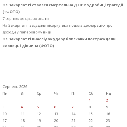
На Закарпатті сталася смертельна ДТП: подробиці трагедії
(+ФОТО)
7 серпня: це цікаво знати
На Закарпатті засудили лікарку, яка подала декларацію про
доходи у паперовому виді
На Закарпатті внаслідок удару блискавки постраждали
хлопець і дівчина (ФОТО)
Серпень 2026
Пн
Вт
Ср
Чт
Пт
Сб
Нд
1
2
3
4
5
6
7
8
9
10
11
12
13
14
15
16
17
18
19
20
21
22
23