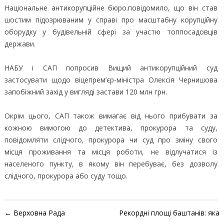
Національне антикорупційне бюро.повідомило, що він став
шостим підозрюваним у справі про масштабну корупційну
оборудку у будівельній сфері за участю топпосадовців
держави.
НАБУ і САП попросив Вищий антикорупційний суд
застосувати щодо віцепрем’єр-міністра Олексія Чернишова
запобіжний захід у вигляді застави 120 млн грн.
Окрім цього, САП також вимагає від нього прибувати за
кожною вимогою до детектива, прокурора та суду,
повідомляти слідчого, прокурора чи суд про зміну свого
місця проживання та місця роботи, не відлучатися із
населеного пункту, в якому він перебуває, без дозволу
слідчого, прокурора або суду тощо.
Навігація по запису
←
Верховна Рада
Рекордні площі баштанів: яка