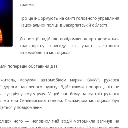
травми.
Про це інформують на сайті головного управління
Національної поліції в Закарпатській області.
До поліції надійшло повідомлення про дорожньо-
транспортну пригоду за участі легкового
автомобіля та мотоцикла.
вили попередні обставини ДТП.
 житель, керуючи автомобілем марки “BMW”, рухався
ї дороги населеного пункту. Здійснюючи поворот, він не
а зустрічну смугу руху. У цей час йому на зустріч рухався
го жителя Синевирської поляни. Пасажиром мотоцикла був
деться у повідомленні.
аслідок чого — неповнолітній водій мотоцикла загинув на
госпіталізували до медзакладу з травмами. 20-річного водія