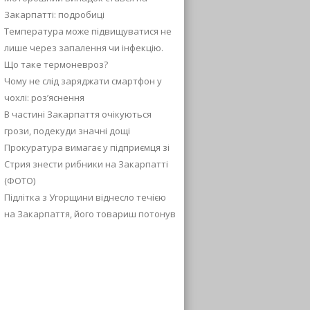
Закарпатті: подробиці
Температура може підвищуватися не
лише через запалення чи інфекцію.
Що таке термоневроз?
Чому не слід заряджати смартфон у
чохлі: роз’яснення
В частині Закарпаття очікуються
грози, подекуди значні дощі
Прокуратура вимагає у підприємця зі
Стрия знести рибники на Закарпатті
(ФОТО)
Підлітка з Угорщини віднесло течією
на Закарпаття, його товариш потонув