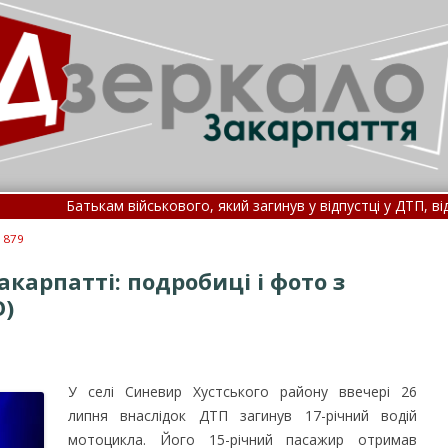
тькам військового, який загинув у відпустці у ДТП, відмовили у ви
длітка з Угорщини віднесло течією на Закарпаття, його товариш 
1879
карпатті: подробиці і фото з
О)
У селі Синевир Хустського району ввечері 26
липня внаслідок ДТП загинув 17-річний водій
мотоцикла. Його 15-річний пасажир отримав