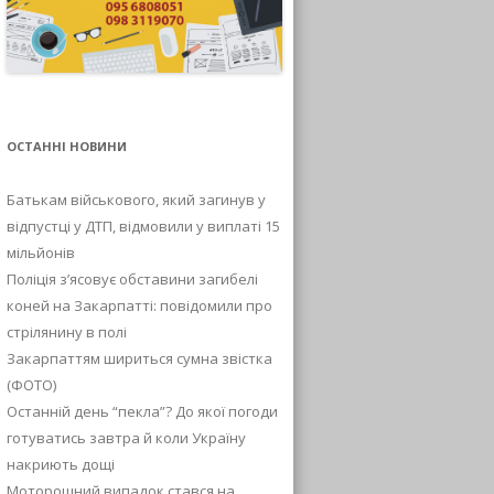
ОСТАННІ НОВИНИ
Батькам військового, який загинув у
відпустці у ДТП, відмовили у виплаті 15
мільйонів
Поліція з’ясовує обставини загибелі
коней на Закарпатті: повідомили про
стрілянину в полі
Закарпаттям шириться сумна звістка
(ФОТО)
Останній день “пекла”? До якої погоди
готуватись завтра й коли Україну
накриють дощі
Моторошний випадок стався на