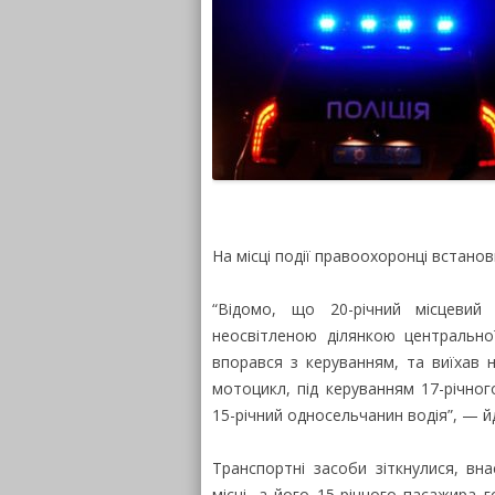
На місці події правоохоронці встано
“Відомо, що 20-річний місцевий
неосвітленою ділянкою центрально
впорався з керуванням, та виїхав н
мотоцикл, під керуванням 17-річно
15-річний односельчанин водія”, — й
Транспортні засоби зіткнулися, вн
місці, а його 15-річного пасажира 