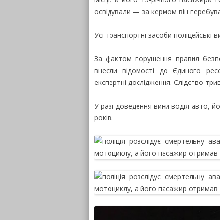
освідували — за кермом він перебув
Усі транспортні засоби поліцейські 
За фактом порушення правил безпе
внесли відомості до Єдиного реєс
експертні дослідження. Слідство трив
У разі доведення вини водія авто, 
років.