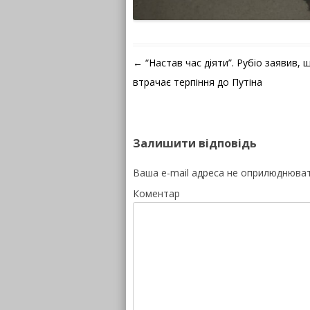
Навігація по запису
←
“Настав час діяти”. Рубіо заявив,
втрачає терпіння до Путіна
Залишити відповідь
Ваша e-mail адреса не оприлюднюва
Коментар