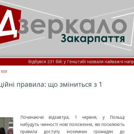
Відбувся 231 бій: у Генштабі назвали найважчі напрямки фронту
Укрзалізниця повідомила про масові затримки поїздів 8 серпня •
 503
ійні правила: що зміниться з 1
Починаючи відзавтра, 1 червня, у Польщі
набудуть чинності нові положення, які посилюють
правила доступу іноземних громадян до