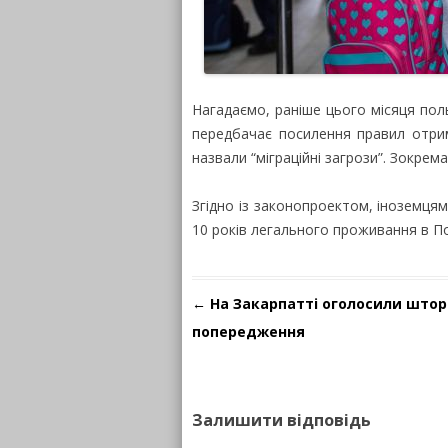
Нагадаємо, раніше цього місяця пол
передбачає посилення правил отри
назвали “міграційні загрози”. Зокрема
Згідно із законопроектом, іноземця
10 років легального проживання в По
Навігація по запису
←
На Закарпатті оголосили што
попередження
Залишити відповідь