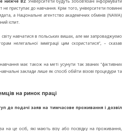
не нижче B2
. Університети будуть зобов’язані інформувати
т не приступає до навчання. Крім того, університети повинні
дидата, а Національне агентство академічних обмінів (NAWA)
ний іспит.
го світу навчатися в польських вишах, але ми запроваджуємо
торам нелегальної імміграції цим скористатися”, – сказав
.
навчання має також на меті усунути так званих “фіктивних
навчальні заклади лише як спосіб обійти візові процедури та
емців на ринок праці
уп до подачі заяв на тимчасове проживання і дозвіл
а на це осіб, які мають візу або посвідку на проживання,