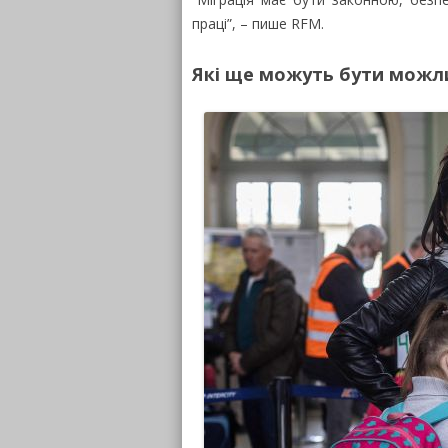
праці”, – пише RFM.
Які ще можуть бути можли