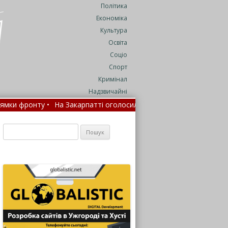
Політика
Економіка
Культура
Освіта
Соціо
Спорт
Кримінал
Надзвичайні
 •
На Закарпатті оголосили метеорологічне попередження •
Бр
Пошук