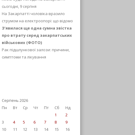
сьогодні, 9 серпня
На Закарпатті чоловіка вразило
струмом на електроопорі: що відомо
З’явилася ще одна сумна звістка
про втрату серед закарпатських
військових (ФОТО)
Рак підшлункової залози: причини,
симптоми та лікування
Серпень 2026
Пн
Вт
Ср
Чт
Пт
Сб
Нд
1
2
3
4
5
6
7
8
9
10
11
12
13
14
15
16