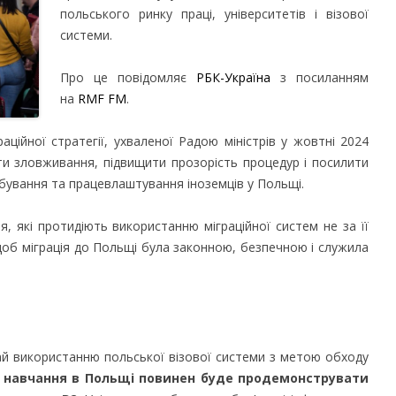
польського ринку праці, університетів і візової
системи.
Про це повідомляє
РБК-Україна
з посиланням
на
RMF FM
.
раційної стратегії, ухваленої Радою міністрів у жовтні 2024
и зловживання, підвищити прозорість процедур і посилити
ебування та працевлаштування іноземців у Польщі.
, які протидіють використанню міграційної систем не за її
об міграція до Польщі була законною, безпечною і служила
ай використанню польської візової системи з метою обходу
 навчання в Польщі повинен буде продемонструвати