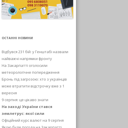
ОСТАННІ НОВИНИ
Відбувся 231 бій: у Генштабі назвали
найважчі напрямки фронту
На Закарпатті оголосили
метеорологічне попередження
Бронь під загрозою: хто з українців
може втратити відстрочку вже з 1
вересня
9 серпня: це цікаво знати
На заході України стався
землетрус: якої сили
Офіційний курс валют на 9 серпня
Якою буде погода на Закарпатті