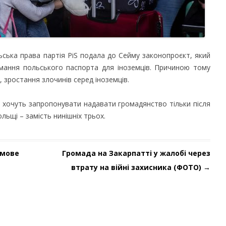
ьська права партія PiS подала до Сейму законопроєкт, який
мання польського паспорта для іноземців. Причиною тому
, зростання злочинів серед іноземців.
м хочуть запропонувати надавати громадянство тільки після
льщі – замість нинішніх трьох.
рмове
Громада на Закарпатті у жалобі через
втрату на війні захисника (ФОТО)
→