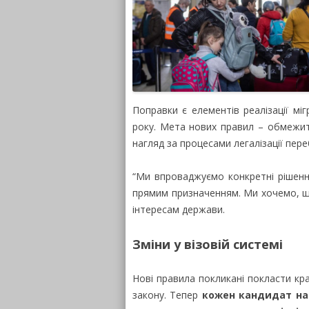
Поправки є елементів реалізації міг
року. Мета нових правил – обмежит
нагляд за процесами легалізації пер
“Ми впроваджуємо конкретні рішення
прямим призначенням. Ми хочемо, щ
інтересам держави.
Зміни у візовій системі
Нові правила покликані покласти кр
закону. Тепер
кожен кандидат на