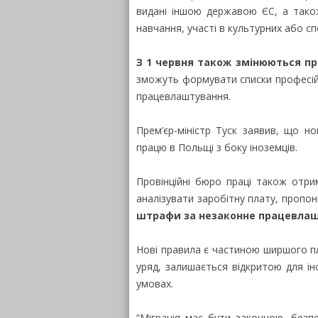
видані іншою державою ЄС, а також
навчання, участі в культурних або с
З 1 червня також змінюються пр
зможуть формувати списки професій 
працевлаштування.
Прем’єр-міністр Туск заявив, що 
працю в Польщі з боку іноземців.
Провінційні бюро праці також отри
аналізувати заробітну плату, пропон
штрафи за незаконне працевлаш
Нові правила є частиною ширшого пла
уряд, залишається відкритою для ін
умовах.
“Міграція має бути законною, безп