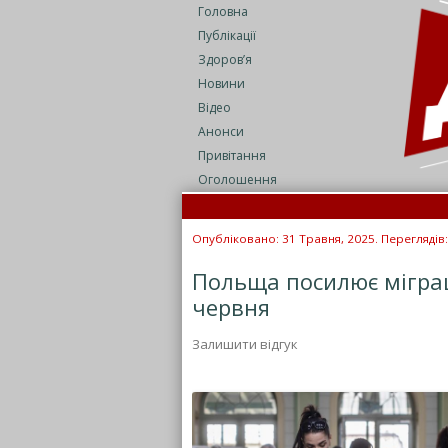
Головна
Публікації
Здоров’я
Новини
Відео
Анонси
Привітання
Оголошення
Опубліковано: 31 Травня, 2025. Переглядів:
Польща посилює міграц
червня
Залишити відгук