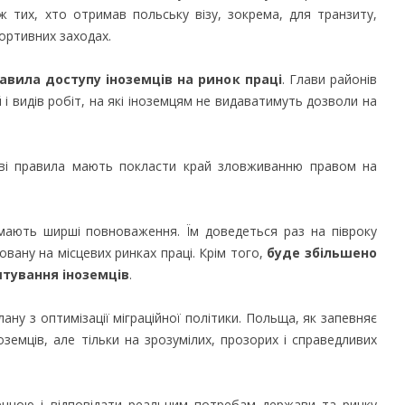
 тих, хто отримав польську візу, зокрема, для транзиту,
портивних заходах.
авила доступу іноземців на ринок праці
. Глави районів
і видів робіт, на які іноземцям не видаватимуть дозволи на
нові правила мають покласти край зловживанню правом на
мають ширші повноваження. Їм доведеться раз на півроку
овану на місцевих ринках праці. Крім того,
буде збільшено
тування іноземців
.
ну з оптимізації міграційної політики. Польща, як запевняє
оземців, але тільки на зрозумілих, прозорих і справедливих
ечною і відповідати реальним потребам держави та ринку