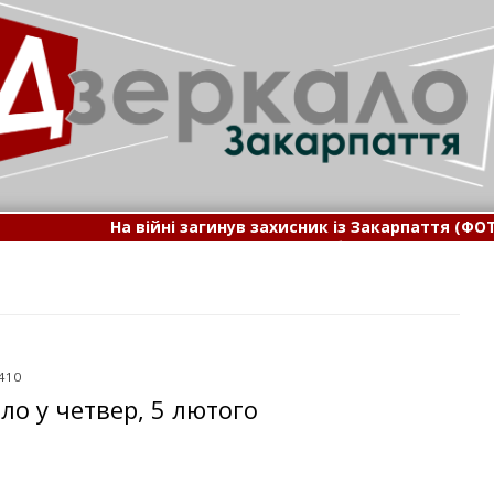
 війні загинув захисник із Закарпаття (ФОТО)
•
На Закарпат
ло на Закарпатті у жалобі за полеглим на війні захиснико
 410
ло у четвер, 5 лютого