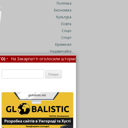
Політика
Економіка
Культура
Освіта
Соціо
Спорт
Кримінал
Надзвичайні
ті оголосили штормове попередження: де очікуються дощі з гро
м (ФОТО)
•
На Закарпатті затримали 66-річного чоловіка з
Пошук