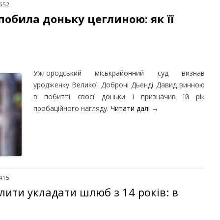
 652
побила доньку цеглиною: як її
Ужгородський міськрайонний суд визнав
уродженку Великої Доброні Дьенді Давид винною
в побитті своєї доньки і призначив їй рік
пробаційного нагляду.
Читати далі
→
 415
лити укладати шлюб з 14 років: в