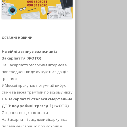
ОСТАННІ НОВИНИ
На війні загинув захисник із
Закарпаття (ФОТО)
На Закарпатті оголосили штормове
попередження: де очікуються дощі з
грозами
У Москві пролунав потужний вибух:
стіни та вікна тремтіли по всьому місту
На Закарпатті сталася смертельна
ДТП: подробиці трагедії (+ФОТО)
7 серпня: це цікаво знати
На Закарпатті засудили лікарку, яка
подала декларацію про доходи у