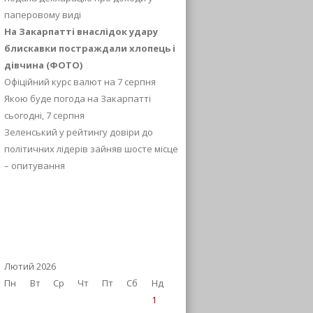
паперовому виді
На Закарпатті внаслідок удару
блискавки постраждали хлопець і
дівчина (ФОТО)
Офіційний курс валют на 7 серпня
Якою буде погода на Закарпатті
сьогодні, 7 серпня
Зеленський у рейтингу довіри до
політичних лідерів зайняв шосте місце
– опитування
Лютий 2026
Пн
Вт
Ср
Чт
Пт
Сб
Нд
1