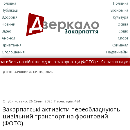
Головна
Політика
Публікації
Економіка
Здоров’я
Культура
Новини
Освіта
Відео
Соціо
Анонси
Спорт
Привітання
Кримінал
Оголошення
Надзвичайні
йні ще одного закарпатця (ФОТО) •
Як назвати дитину в Україні: у
за кордон: детальне пояснення •
Відбувся 231 бій: у Генштабі н
ДЕННІ АРХІВИ:
26 СІЧНЯ, 2026
Опубліковано: 26 Січня, 2026. Переглядів: 481
Закарпатські активісти переобладнують
цивільний транспорт на фронтовий
(ФОТО)