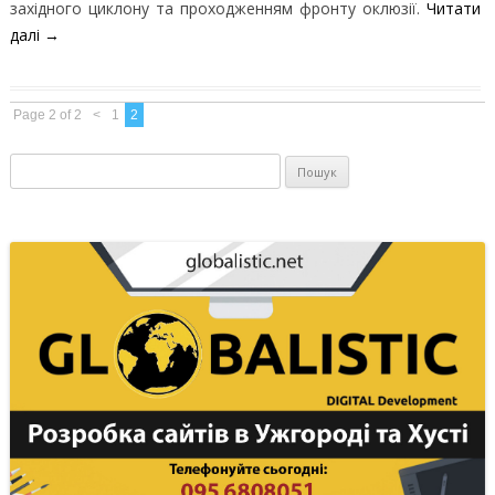
західного циклону та проходженням фронту оклюзії.
Читати
далі
→
Page 2 of 2
<
1
2
Пошук