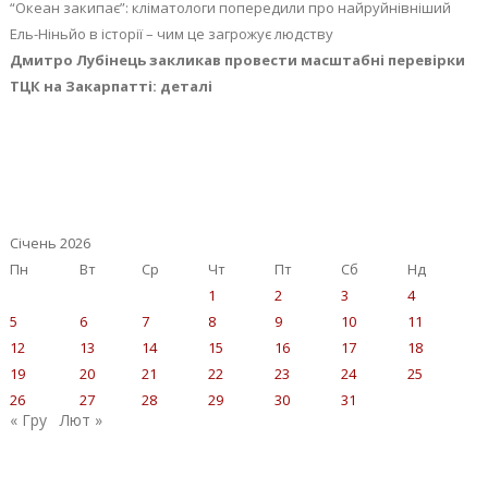
“Океан закипає”: кліматологи попередили про найруйнівніший
Ель-Ніньйо в історії – чим це загрожує людству
Дмитро Лубінець закликав провести масштабні перевірки
ТЦК на Закарпатті: деталі
Січень 2026
Пн
Вт
Ср
Чт
Пт
Сб
Нд
1
2
3
4
5
6
7
8
9
10
11
12
13
14
15
16
17
18
19
20
21
22
23
24
25
26
27
28
29
30
31
« Гру
Лют »